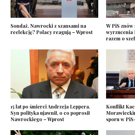
Sondaż. Nawrocki z szansami na
W PiS znów 
reelekcję? Polacy reagują – Wprost
wyrzucenia
razem o sze
15 lat po śmierci Andrzeja Leppera.
Konflikt Ka
Syn polityka ujawnił, o co poprosił
Morawieckim
Nawrockiego – Wprost
sporu w PiS