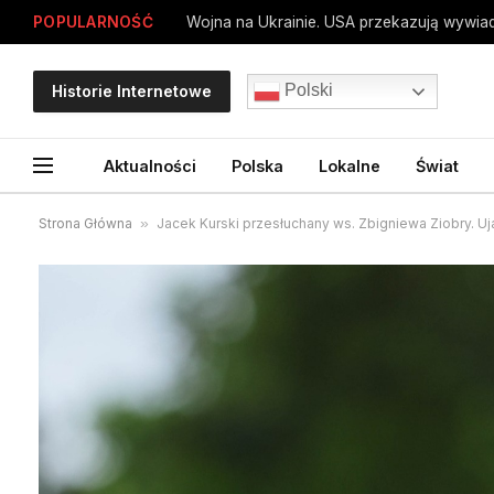
POPULARNOŚĆ
Wojna na Ukrainie. USA przekazują wywia
Polski
Historie Internetowe
Aktualności
Polska
Lokalne
Świat
Strona Główna
»
Jacek Kurski przesłuchany ws. Zbigniewa Ziobry. U