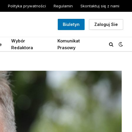
Polityka prywatności
Regulamin
Skontaktuj się z nami
Biuletyn
Zaloguj Sie
Wybór
Komunikat
e
Redaktora
Prasowy