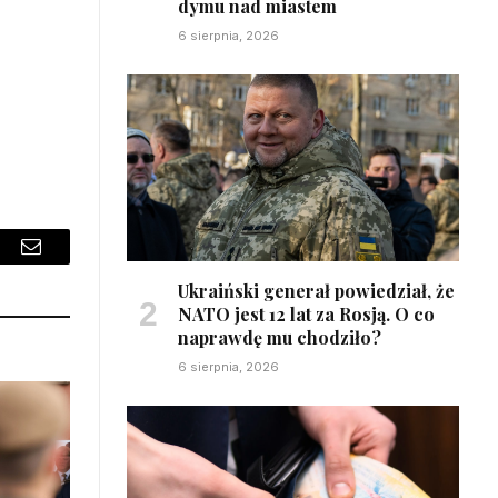
dymu nad miastem
6 sierpnia, 2026
sApp
Email
Ukraiński generał powiedział, że
NATO jest 12 lat za Rosją. O co
naprawdę mu chodziło?
6 sierpnia, 2026