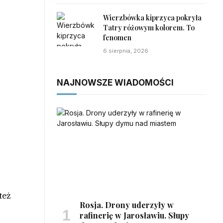
Wierzbówka kiprzyca pokryła
Tatry różowym kolorem. To
fenomen
6 sierpnia, 2026
NAJNOWSZE WIADOMOŚCI
też
Rosja. Drony uderzyły w
rafinerię w Jarosławiu. Słupy