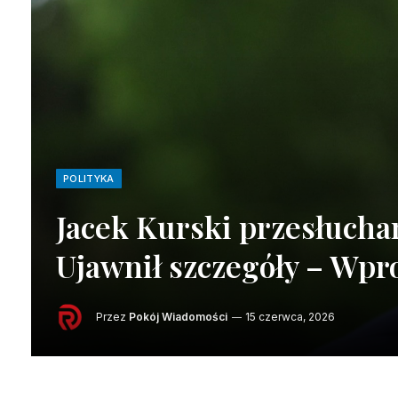
POLITYKA
Jacek Kurski przesłucha
Ujawnił szczegóły – Wpr
Przez
Pokój Wiadomości
15 czerwca, 2026