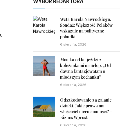
WYBÓR REDAKTORA
Weta Karola Nawrockiego.
Sondaż: Większość Polaków
wskazuje na polityczne
,
pobudki
6 sierpnia, 2026
Monika od lat jeździ z
koleżankami na urlop. „Od
dawna fantazjowałam o
młodszym kochanku”
6 sierpnia, 2026
Odszkodowanie za zalanie
działki. Jakie prawa ma
właściciel nieruchomości? –
Biznes Wprost
6 sierpnia, 2026