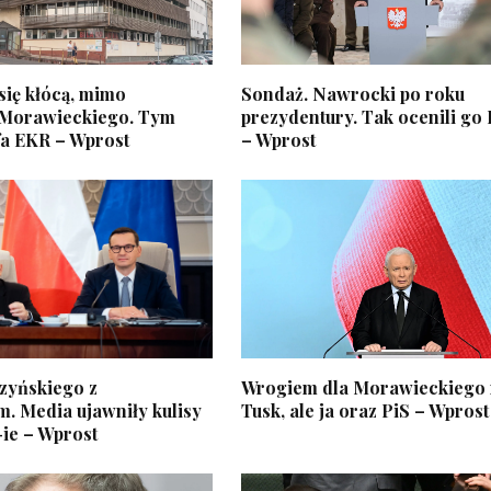
się kłócą, mimo
Sondaż. Nawrocki po roku
 Morawieckiego. Tym
prezydentury. Tak ocenili go
fa EKR – Wprost
– Wprost
czyńskiego z
Wrogiem dla Morawieckiego n
. Media ujawniły kulisy
Tusk, ale ja oraz PiS – Wprost
-ie – Wprost