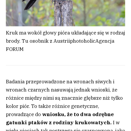
Kruk ma wokół głowy pióra układające się w rodzaj
brody. Tu osobnik z Austrii
photoholic
Agencja
FORUM
Badania przeprowadzone na wronach siwych i
wronach czarnych nasuwają jednak wnioski, że
różnice między nimi są znacznie głębsze niż tylko
kolor piór. To także różnice genetyczne,
prowadzące do
wniosku, że to dwa odrębne
gatunki ptaków z rodziny krukowatych.
I w
wielu ujęciach tak postrzega się czarnowrona, jako