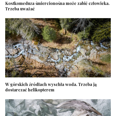
Kostkomeduza śmiercionośna może zabić człowieka.
Trzeba uważać
W górskich źródłach wyschła woda. Trzeba ją
dostarczać helikopterem