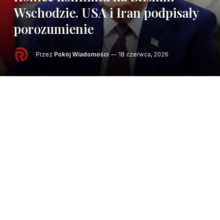
Wschodzie. USA i Iran podpisały
porozumienie
Przez
Pokój Wiadomości
18 czerwca, 2026
W skrócie