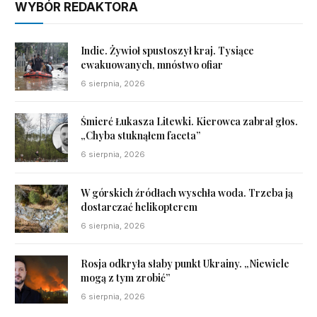
WYBÓR REDAKTORA
Indie. Żywioł spustoszył kraj. Tysiące
ewakuowanych, mnóstwo ofiar
6 sierpnia, 2026
Śmierć Łukasza Litewki. Kierowca zabrał głos.
„Chyba stuknąłem faceta”
6 sierpnia, 2026
W górskich źródłach wyschła woda. Trzeba ją
dostarczać helikopterem
6 sierpnia, 2026
Rosja odkryła słaby punkt Ukrainy. „Niewiele
mogą z tym zrobić”
6 sierpnia, 2026