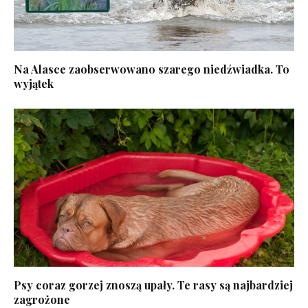
Na Alasce zaobserwowano szarego niedźwiadka. To
wyjątek
Psy coraz gorzej znoszą upały. Te rasy są najbardziej
zagrożone