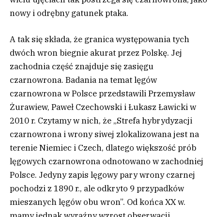
nowy i odrębny gatunek ptaka.
A tak się składa, że granica występowania tych
dwóch wron biegnie akurat przez Polskę. Jej
zachodnia część znajduje się zasięgu
czarnowrona. Badania na temat lęgów
czarnowrona w Polsce przedstawili Przemysław
Żurawiew, Paweł Czechowski i Łukasz Ławicki w
2010 r. Czytamy w nich, że „Strefa hybrydyzacji
czarnowrona i wrony siwej zlokalizowana jest na
terenie Niemiec i Czech, dlatego większość prób
lęgowych czarnowrona odnotowano w zachodniej
Polsce. Jedyny zapis lęgowy pary wrony czarnej
pochodzi z 1890 r., ale odkryto 9 przypadków
mieszanych lęgów obu wron”. Od końca XX w.
mamy jednak wyraźny wzrost obserwacji