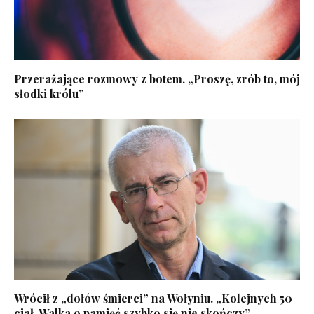
Przerażające rozmowy z botem. „Proszę, zrób to, mój
słodki królu”
Wrócił z „dołów śmierci” na Wołyniu. „Kolejnych 50
ciał. Walka o pamięć szybko się nie skończy”