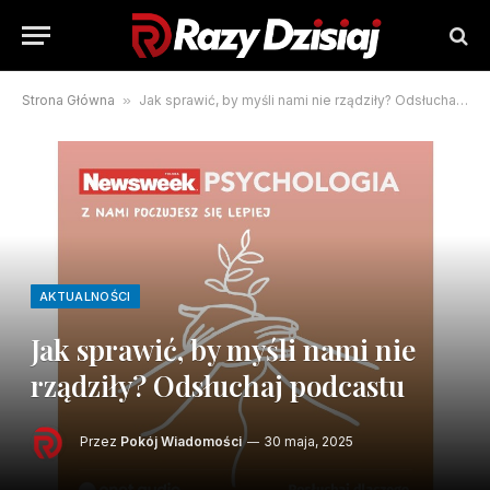
Strona Główna
»
Jak sprawić, by myśli nami nie rządziły? Odsłuchaj podcastu
AKTUALNOŚCI
Jak sprawić, by myśli nami nie
rządziły? Odsłuchaj podcastu
Przez
Pokój Wiadomości
30 maja, 2025