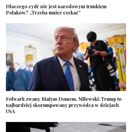
Dlaczego cydr nie jest narodowym trunkiem
Polaków? „Trzeba umieć czekać”
Folwark zwany Białym Domem. Milewski: Trump to
najbardziej skorumpowany przywódca w dziejach
USA