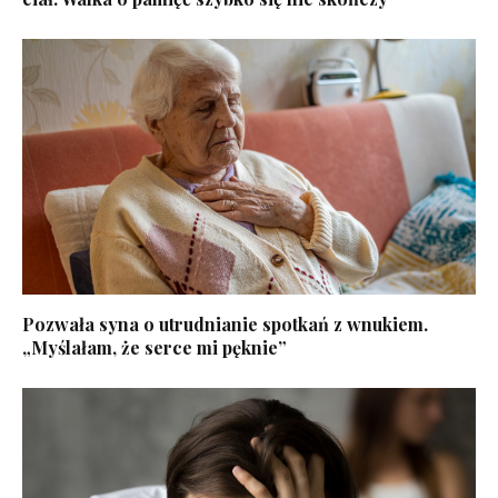
Pozwała syna o utrudnianie spotkań z wnukiem.
„Myślałam, że serce mi pęknie”