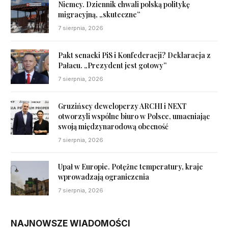
Niemcy. Dziennik chwali polską politykę
migracyjną, „skuteczne”
7 sierpnia, 2026
Pakt senacki PiS i Konfederacji? Deklaracja z
Pałacu. „Prezydent jest gotowy”
7 sierpnia, 2026
Gruzińscy deweloperzy ARCHI i NEXT
otworzyli wspólne biuro w Polsce, umacniając
swoją międzynarodową obecność
7 sierpnia, 2026
Upał w Europie. Potężne temperatury, kraje
wprowadzają ograniczenia
7 sierpnia, 2026
NAJNOWSZE WIADOMOŚCI