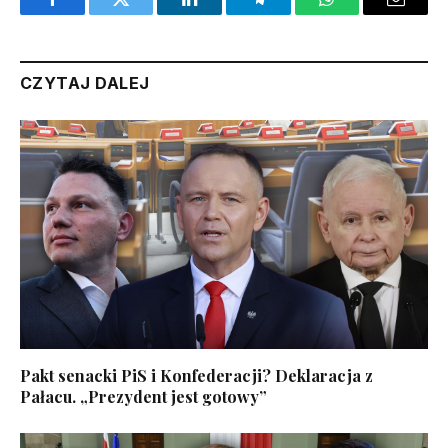
Facebook
Twitter
LinkedIn
Telegram
WhatsApp
Email
CZYTAJ DALEJ
Pakt senacki PiS i Konfederacji? Deklaracja z
Pałacu. „Prezydent jest gotowy”