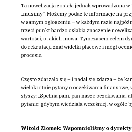
Ta nowelizacja została jednak wprowadzona w ta
„musimy”. Możemy podać te informacje na przy
w samym ogłoszeniu – w każdym razie najpóźn
trzeci punkt bardzo osłabia znaczenie noweliza
wartości, o jakich mowa. Tymczasem celem dyre
do rekrutacji znał widełki płacowe i mógł ocen
procesie.
Często zdarzało się – i nadal się zdarza – że k
wielokrotnie pytany o oczekiwania finansowe, 
słyszy: „Spełnia pani, pan nasze oczekiwania, 
pytanie: gdybym wiedziała wcześniej, w ogóle b
Witold Ziomek: Wspomnieliśmy o dyrektyw