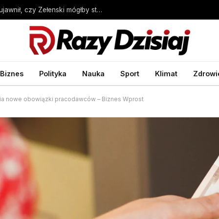
Wybory prezydenckie w Ukrainie. Sondaż ujawnił, czy Zełenski mógłby stracić władzę – Wprost
Biznes
Polityka
Nauka
Sport
Klimat
Zdrowi
ia nowe obowiązki pracodawców – Biznes Wprost