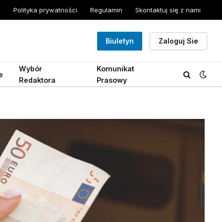
Polityka prywatności
Regulamin
Skontaktuj się z nami
Biuletyn
Zaloguj Sie
Wybór
Komunikat
e
Redaktora
Prasowy