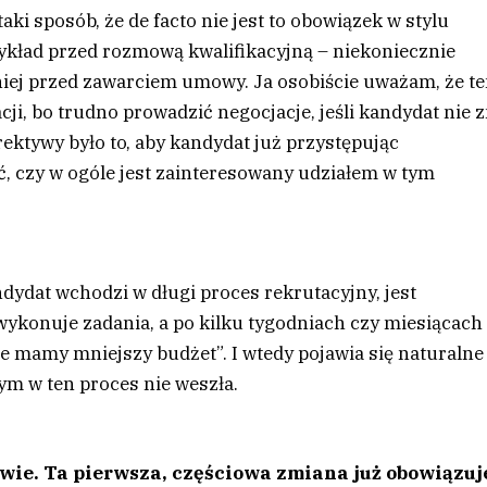
ki sposób, że de facto nie jest to obowiązek w stylu
kład przed rozmową kwalifikacyjną – niekoniecznie
iej przed zawarciem umowy. Ja osobiście uważam, że t
cji, bo trudno prowadzić negocjacje, jeśli kandydat nie 
ktywy było to, aby kandydat już przystępując
ić, czy w ogóle jest zainteresowany udziałem w tym
andydat wchodzi w długi proces rekrutacyjny, jest
wykonuje zadania, a po kilku tygodniach czy miesiącach
ale mamy mniejszy budżet”. I wtedy pojawia się naturalne
ym w ten proces nie weszła.
ie. Ta pierwsza, częściowa zmiana już obowiązuj