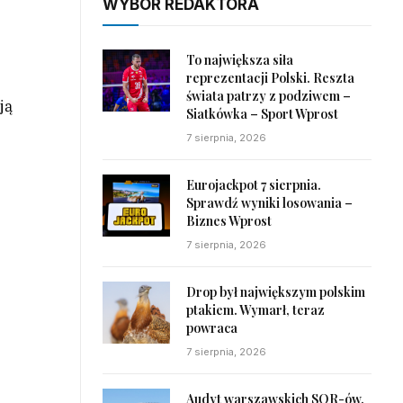
WYBÓR REDAKTORA
To największa siła
reprezentacji Polski. Reszta
świata patrzy z podziwem –
ją
Siatkówka – Sport Wprost
7 sierpnia, 2026
Eurojackpot 7 sierpnia.
Sprawdź wyniki losowania –
Biznes Wprost
7 sierpnia, 2026
Drop był największym polskim
ptakiem. Wymarł, teraz
powraca
7 sierpnia, 2026
Audyt warszawskich SOR-ów.