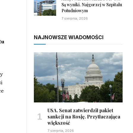
Są wyniki. Najgorzej w Szpitalu
Południowym
7 sierpnia, 2026
NAJNOWSZE WIADOMOŚCI
tu
cy
si
ce
USA. Senat zatwierdził pakiet
sankcji na Rosję. Przytłaczająca
większość
7 sierpnia, 2026