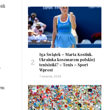
śli
Iga Świątek – Marta Kostiuk.
Ukrainka koszmarem polskiej
tenisistki? – Tenis – Sport
.
Wprost
7 sierpnia, 2026
nym