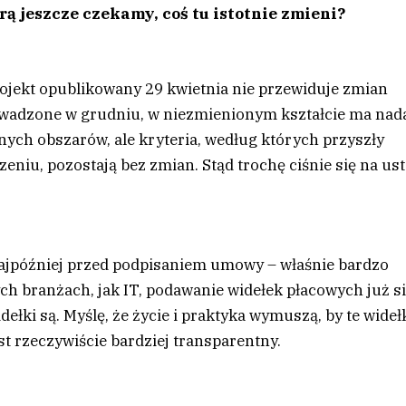
rą jeszcze czekamy, coś tu istotnie zmieni?
jekt opublikowany 29 kwietnia nie przewiduje zmian
rowadzone w grudniu, w niezmienionym kształcie ma nad
nych obszarów, ale kryteria, według których przyszły
u, pozostają bez zmian. Stąd trochę ciśnie się na ust
ajpóźniej przed podpisaniem umowy – właśnie bardzo
ch branżach, jak IT, podawanie widełek płacowych już s
ełki są. Myślę, że życie i praktyka wymuszą, by te wideł
est rzeczywiście bardziej transparentny.