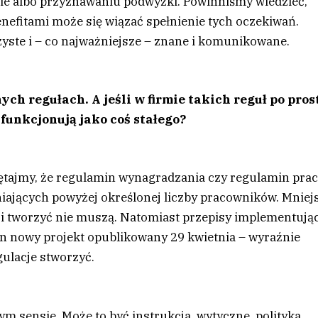
sie albo przyznawaniu podwyżki. Powinniśmy wiedzieć,
enefitami może się wiązać spełnienie tych oczekiwań.
zyste i – co najważniejsze – znane i komunikowane.
h regułach. A jeśli w firmie takich reguł po pros
 funkcjonują jako coś stałego?
iętajmy, że regulamin wynagradzania czy regulamin pra
iających powyżej określonej liczby pracowników. Mniej
i tworzyć nie muszą. Natomiast przepisy implementują
n nowy projekt opublikowany 29 kwietnia – wyraźnie
gulacje stworzyć.
ym sensie. Może to być instrukcja, wytyczne, polityka