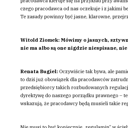
pracodawca kieruje się na przykład przy awan
czego pracodawca od nas oczekuje i z jakimi b
Te zasady powinny być jasne, klarowne, przejr
Witold Ziomek: Mówimy o jasnych, sztywnyc
nie ma albo są one nigdzie niespisane, nie
Renata Bugiel:
Oczywiście tak bywa, ale pam
to dziś już obowiązek dla pracodawców zatrudn
przedsiębiorcy takich rozbudowanych regulacj
dyrektywę do naszego porządku prawnego – te
wskazują, że pracodawcy będą musieli takie re
Nie musi to być koniecznie „regulamin” w ścisł