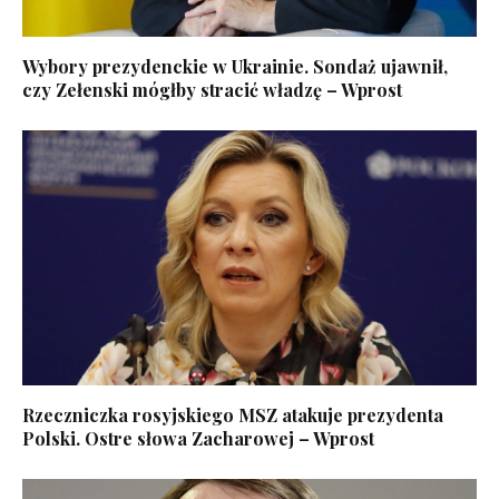
Wybory prezydenckie w Ukrainie. Sondaż ujawnił,
czy Zełenski mógłby stracić władzę – Wprost
Rzeczniczka rosyjskiego MSZ atakuje prezydenta
Polski. Ostre słowa Zacharowej – Wprost