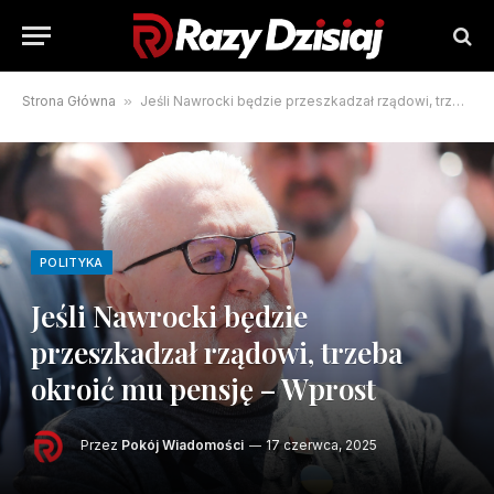
Strona Główna
»
Jeśli Nawrocki będzie przeszkadzał rządowi, trzeba okroić mu pensję – Wprost
POLITYKA
Jeśli Nawrocki będzie
przeszkadzał rządowi, trzeba
okroić mu pensję – Wprost
Przez
Pokój Wiadomości
17 czerwca, 2025