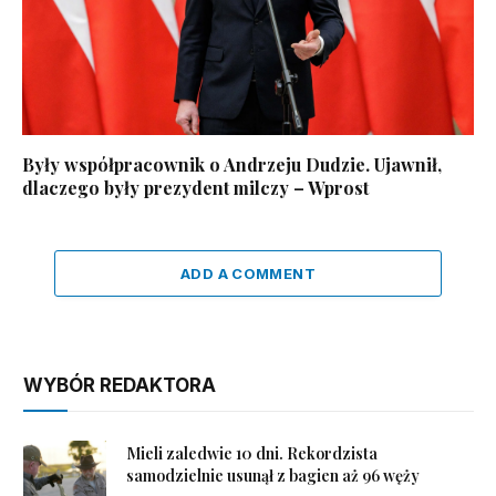
Były współpracownik o Andrzeju Dudzie. Ujawnił,
dlaczego były prezydent milczy – Wprost
ADD A COMMENT
WYBÓR REDAKTORA
Mieli zaledwie 10 dni. Rekordzista
samodzielnie usunął z bagien aż 96 węży