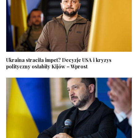
Ukraina straciła impet? Decyzje USA i kryzys
polityczny osłabiły Kijów – Wprost