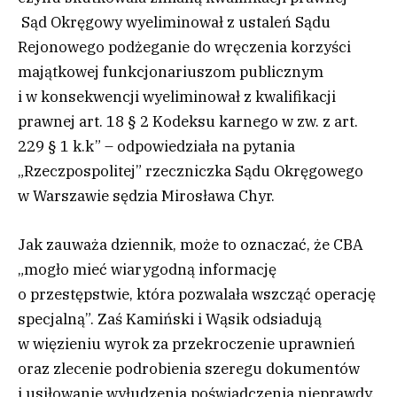
Sąd Okręgowy wyeliminował z ustaleń Sądu
Rejonowego podżeganie do wręczenia korzyści
majątkowej funkcjonariuszom publicznym
i w konsekwencji wyeliminował z kwalifikacji
prawnej art. 18 § 2 Kodeksu karnego w zw. z art.
229 § 1 k.k” – odpowiedziała na pytania
„Rzeczpospolitej” rzeczniczka Sądu Okręgowego
w Warszawie sędzia Mirosława Chyr.
Jak zauważa dziennik, może to oznaczać, że CBA
„mogło mieć wiarygodną informację
o przestępstwie, która pozwalała wszcząć operację
specjalną”. Zaś Kamiński i Wąsik odsiadują
w więzieniu wyrok za przekroczenie uprawnień
oraz zlecenie podrobienia szeregu dokumentów
i usiłowanie wyłudzenia poświadczenia nieprawdy.