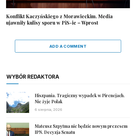
Konflikt Kaczyńskiego z Morawieckim. Media
ujawniły kulisy sporu w PiS-ie – Wprost
ADD A COMMENT
WYBÓR REDAKTORA
Hiszpania. Tragiczny wypadek w Pirenejach.
Nie żyje Polak
6 sierpnia, 2026
Mateusz Szpytma nie będzie nowym prezesem
IPN. Decyzja Senatu