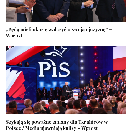
„Będą mieli okazję walczyć o swoją ojczyznę” –
Wprost
Szykują się poważne zmiany dla Ukraińców w
Polsce? Media ujawniają kulisy – Wprost