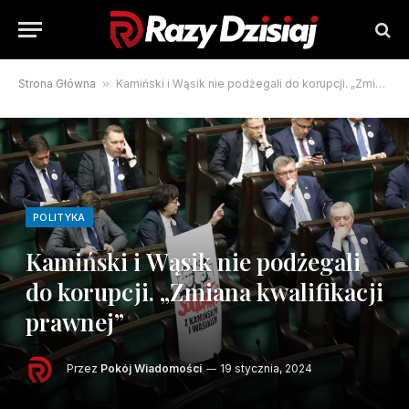
Strona Główna
»
Kamiński i Wąsik nie podżegali do korupcji. „Zmiana kwalifikacji prawnej”
POLITYKA
Kamiński i Wąsik nie podżegali
do korupcji. „Zmiana kwalifikacji
prawnej”
Przez
Pokój Wiadomości
19 stycznia, 2024