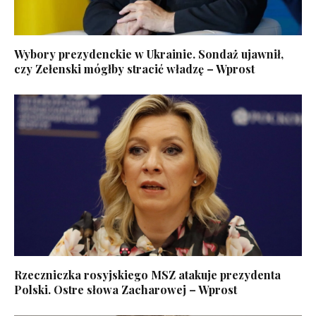
Wybory prezydenckie w Ukrainie. Sondaż ujawnił,
czy Zełenski mógłby stracić władzę – Wprost
Rzeczniczka rosyjskiego MSZ atakuje prezydenta
Polski. Ostre słowa Zacharowej – Wprost