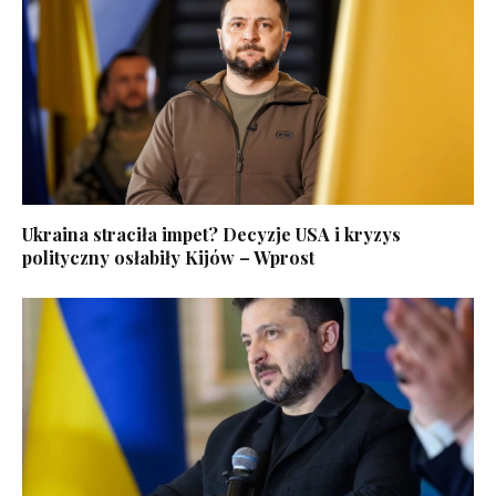
Ukraina straciła impet? Decyzje USA i kryzys
polityczny osłabiły Kijów – Wprost