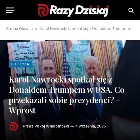
Strona Główna
»
Karol Nawrocki spotkał się z Donaldem Trumpem w USA. Co przekazali sobie prezydenci? – Wprost
POLITYKA
Karol Nawrocki spotkał się z
Donaldem Trumpem w USA. Co
przekazali sobie prezydenci? –
Wprost
Przez
Pokój Wiadomości
4 września, 2025