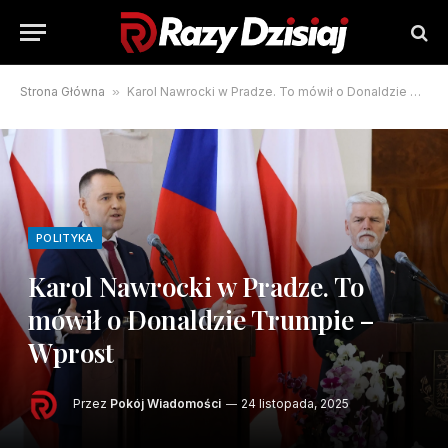
Strona Główna
»
Karol Nawrocki w Pradze. To mówił o Donaldzie Trumpie – Wprost
POLITYKA
Karol Nawrocki w Pradze. To
mówił o Donaldzie Trumpie –
Wprost
Przez
Pokój Wiadomości
24 listopada, 2025