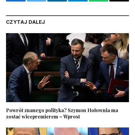
Facebook
Twitter
LinkedIn
Telegram
WhatsApp
Email
CZYTAJ DALEJ
Powrót znanego polityka? Szymon Hołownia ma
zostać wicepremierem – Wprost