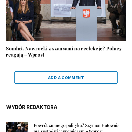
Sondaż. Nawrocki z szansami na reelekcję? Polacy
reagują – Wprost
ADD A COMMENT
WYBÓR REDAKTORA
Powrót znanego polityka? Szymon Hołownia
ma zostać wicepremierem – Wprost