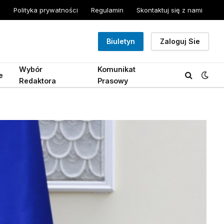
Polityka prywatności
Regulamin
Skontaktuj się z nami
Biuletyn
Zaloguj Sie
Wybór
Komunikat
e
Redaktora
Prasowy