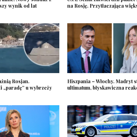
ższy wynik od lat
na Rosję. Przytłaczająca więk
żnią Rosjan.
Hiszpania – Włochy. Madryt s
i „paradę” u wybrzeży
ultimatum, błyskawiczna reak