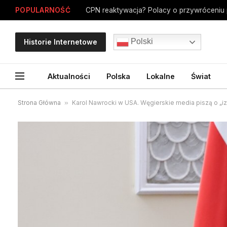
POPULARNOŚĆ
Polski
Historie Internetowe
Aktualności
Polska
Lokalne
Świat
Strona Główna
»
Karol Nawrocki w USA. Węgierskie media piszą o „iz