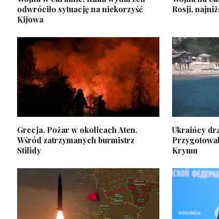
odwróciło sytuację na niekorzyść
Rosji, najni
Kijowa
Grecja. Pożar w okolicach Aten.
Ukraińcy dra
Wśród zatrzymanych burmistrz
Przygotowal
Stilidy
Krymu