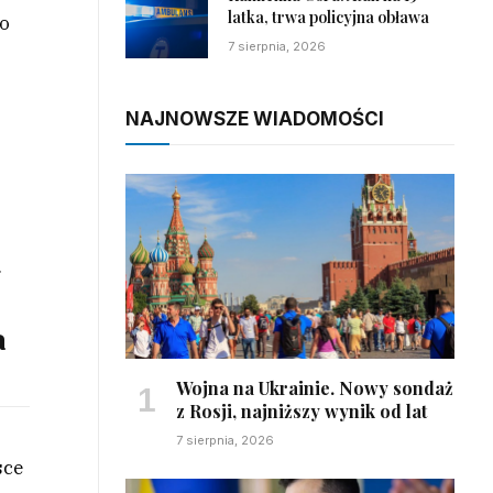
latka, trwa policyjna obława
go
7 sierpnia, 2026
NAJNOWSZE WIADOMOŚCI
.
a
Wojna na Ukrainie. Nowy sondaż
z Rosji, najniższy wynik od lat
7 sierpnia, 2026
sce