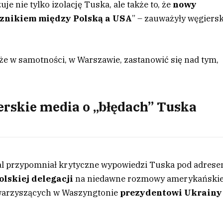
je nie tylko izolację Tuska, ale także to, że
nowy
ącznikiem między Polską a USA
” – zauważyły węgiersk
e w samotności, w Warszawie, zastanowić się nad tym,
rskie media o „błędach” Tuska
al przypomniał krytyczne wypowiedzi Tuska pod adres
olskiej delegacji
na niedawne rozmowy amerykański
owarzyszących w Waszyngtonie
prezydentowi Ukrainy