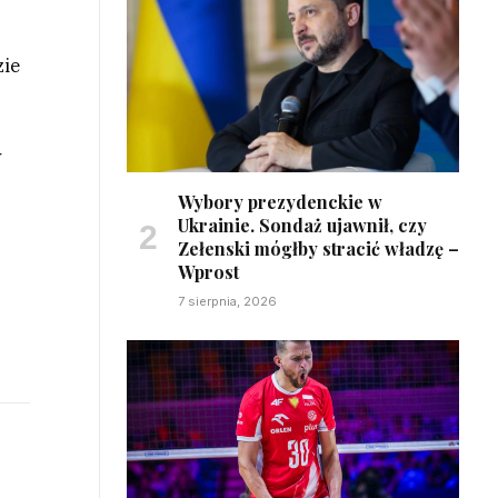
zie
y
Wybory prezydenckie w
Ukrainie. Sondaż ujawnił, czy
Zełenski mógłby stracić władzę –
Wprost
7 sierpnia, 2026