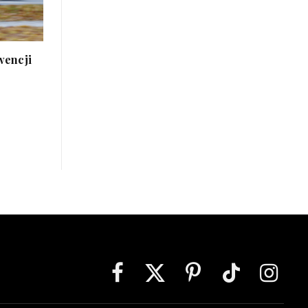
wencji
Facebook
X
Pinterest
TikTok
Instagra
(Twitter)