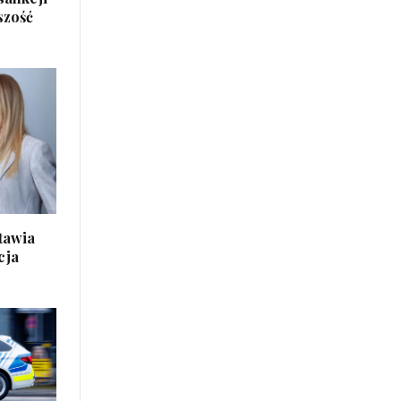
szość
tawia
cja