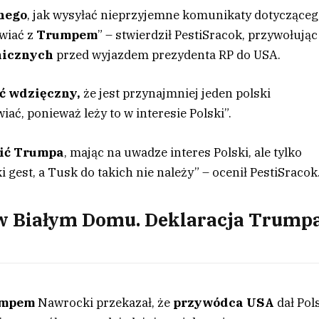
nnego
, jak wysyłać nieprzyjemne komunikaty dotyczące
wiać z
Trumpem
” – stwierdził PestiSracok, przywołując
nicznych
przed wyjazdem prezydenta RP do USA.
ć wdzięczny,
że jest przynajmniej jeden polski
ć, ponieważ leży to w interesie Polski”.
sić Trumpa
, mając na uwadze interes Polski, ale tylko
i gest, a Tusk do takich nie należy” – ocenił PestiSracok
w Białym Domu. Deklaracja Trump
umpem
Nawrocki przekazał, że
przywódca USA
dał Pol