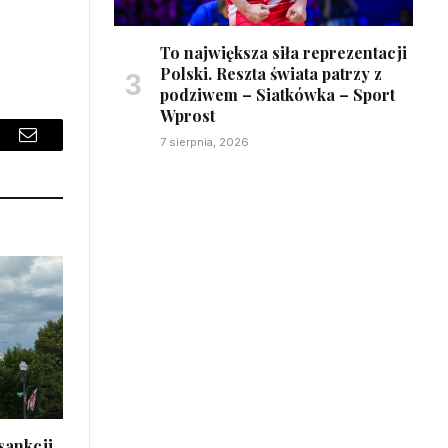
To największa siła reprezentacji
Polski. Reszta świata patrzy z
podziwem – Siatkówka – Sport
Wprost
7 sierpnia, 2026
sApp
Email
 sankcji