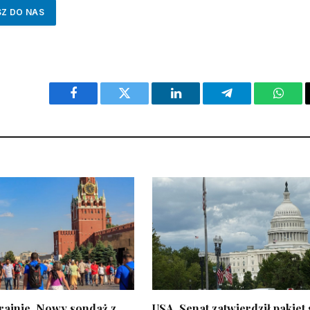
SZ DO NAS
Facebook
Twitter
LinkedIn
Telegram
What
rainie. Nowy sondaż z
USA. Senat zatwierdził pakiet