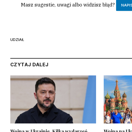
Masz sugestie, uwagi albo widzisz błąd?
NAPI
UDZIAŁ
CZYTAJ DALEJ
Wojna w Ukrainie. Kilka wydarzeń
Wojna na Uk