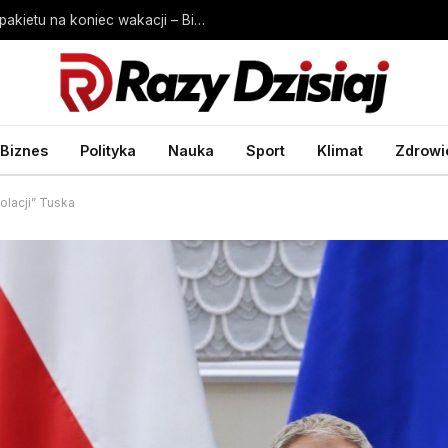
CPN reaktywacja? Polacy o przywróceniu pakietu na koniec wakacji – Biznes Wprost
Biznes
Polityka
Nauka
Sport
Klimat
Zdrowi
olacji” Tuska