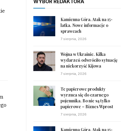
WYBÓR REDAKTORA
ie
Kamienna Góra. Atak na 15-
latka. Nowe informacje o
sprawcach
7 sierpnia, 2026
Wojna w Ukrainie. Kilka
wydarzeń odwróciło sytuację
na niekorzyść Kijowa
7 sierpnia, 2026
Te papierowe produkty
wyrzuca się do czarnego
em
pojemnika. Bo nie są tylko
ego
papierowe – Biznes Wprost
7 sierpnia, 2026
Kamienna Góra. Atak na 15-