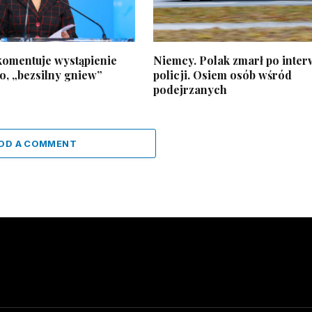
komentuje wystąpienie
Niemcy. Polak zmarł po inter
, „bezsilny gniew”
policji. Osiem osób wśród
podejrzanych
DD A COMMENT