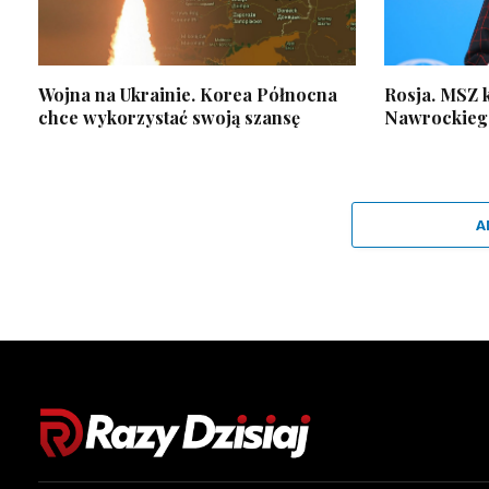
Wojna na Ukrainie. Korea Północna
Rosja. MSZ 
chce wykorzystać swoją szansę
Nawrockiego
A