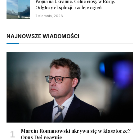
Wojna na Ukrainie. Celne ciosy w Rosję.
Odgłosy eksplozji, szaleje ogień
7 sierpnia, 2026
NAJNOWSZE WIADOMOŚCI
Marcin Romanowski ukrywa się w klasztorze?
Opus Dei reaguje