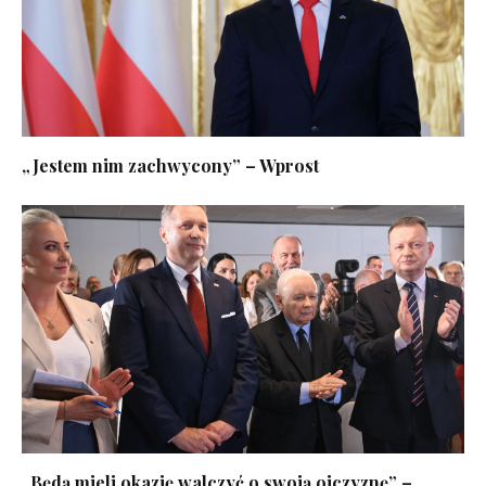
„Jestem nim zachwycony” – Wprost
„Będą mieli okazję walczyć o swoją ojczyznę” –