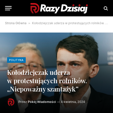
Strona Główna
»
Kołodziejczak uderza w protestujących rolników. „Niepoważny szantażyk”
POLITYKA
Kołodziejczak uderza
w protestujących rolników.
„Niepoważny szantażyk”
Przez
Pokój Wiadomości
4 kwietnia, 2024