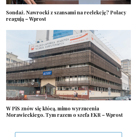
Sondaż. Nawrocki z szansami na reelekcję? Polacy
reagują – Wprost
W PiS znów się kłócą, mimo wyrzucenia
Morawieckiego. Tym razem o szefa EKR – Wprost