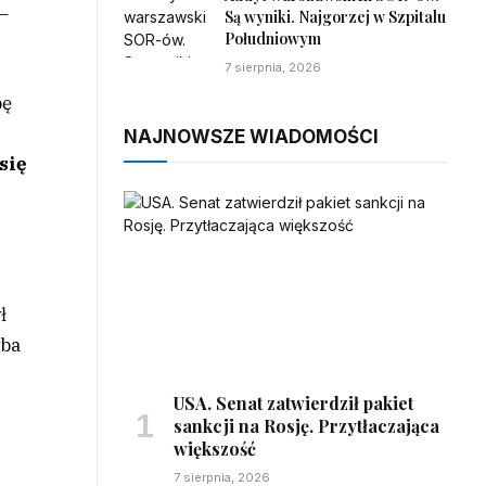
 –
Są wyniki. Najgorzej w Szpitalu
Południowym
7 sierpnia, 2026
pę
NAJNOWSZE WIADOMOŚCI
 się
ł
yba
USA. Senat zatwierdził pakiet
sankcji na Rosję. Przytłaczająca
większość
7 sierpnia, 2026