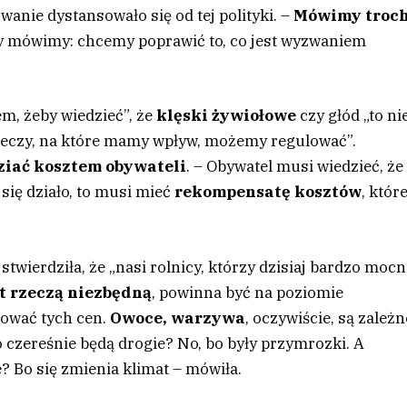
wanie dystansowało się od tej polityki. –
Mówimy troc
my mówimy: chcemy poprawić to, co jest wyzwaniem
em, żeby wiedzieć”, że
klęski żywiołowe
czy głód „to ni
rzeczy, na które mamy wpływ, możemy regulować”.
dziać kosztem obywateli
. – Obywatel musi wiedzieć, że
e się działo, to musi mieć
rekompensatę kosztów
, któr
stwierdziła, że „nasi rolnicy, którzy dzisiaj bardzo moc
t rzeczą niezbędną
, powinna być na poziomie
bować tych cen.
Owoce, warzywa
, oczywiście, są zależn
o czereśnie będą drogie? No, bo były przymrozki. A
 Bo się zmienia klimat – mówiła.