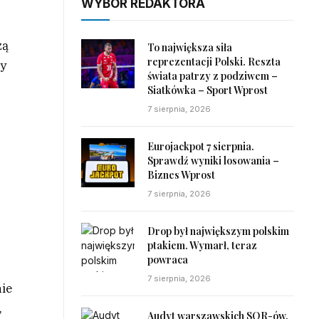
WYBÓR REDAKTORA
zą
To największa siła
reprezentacji Polski. Reszta
ry
świata patrzy z podziwem –
Siatkówka – Sport Wprost
7 sierpnia, 2026
Eurojackpot 7 sierpnia.
Sprawdź wyniki losowania –
Biznes Wprost
7 sierpnia, 2026
Drop był największym polskim
ptakiem. Wymarł, teraz
powraca
7 sierpnia, 2026
nie
,
Audyt warszawskich SOR-ów.