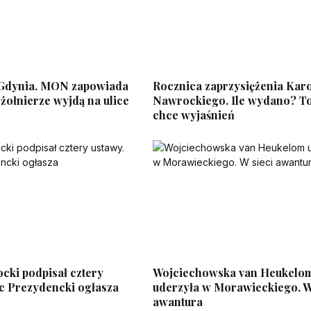
 Gdynia. MON zapowiada
Rocznica zaprzysiężenia Kar
 żołnierze wyjdą na ulice
Nawrockiego. Ile wydano? T
chce wyjaśnień
cki podpisał cztery
Wojciechowska van Heukelo
ac Prezydencki ogłasza
uderzyła w Morawieckiego. W
awantura