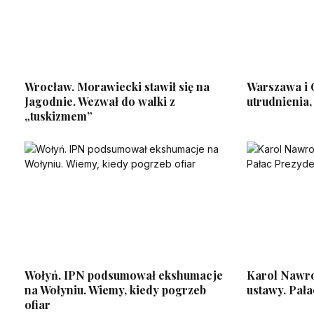
Wrocław. Morawiecki stawił się na
Warszawa i
Jagodnie. Wezwał do walki z
utrudnienia,
„tuskizmem”
Wołyń. IPN podsumował ekshumacje
Karol Nawro
na Wołyniu. Wiemy, kiedy pogrzeb
ustawy. Pał
ofiar