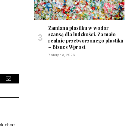
Zamiana plastiku w wodór
szansą dla ludzkości. Za mało
realnie przetworzonego plastiku
– Biznes Wprost
7 sierpnia, 2026
sApp
Email