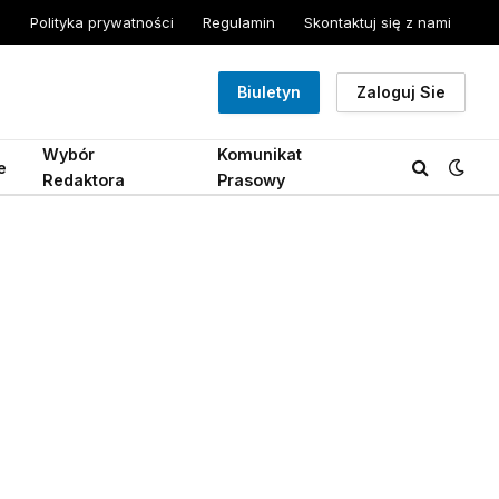
Polityka prywatności
Regulamin
Skontaktuj się z nami
Biuletyn
Zaloguj Sie
Wybór
Komunikat
e
Redaktora
Prasowy