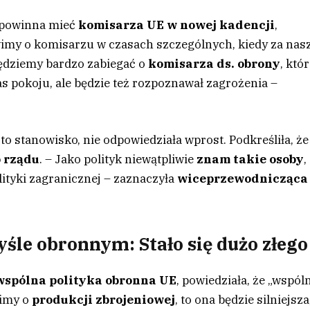
a powinna mieć
komisarza UE w nowej kadencji
,
wimy o komisarzu w czasach szczególnych, kiedy za nas
będziemy bardzo zabiegać o
komisarza ds. obrony
, któ
as pokoju, ale będzie też rozpoznawał zagrożenia –
o stanowisko, nie odpowiedziała wprost. Podkreśliła, że
o rządu
. – Jako polityk niewątpliwie
znam takie osoby
,
lityki zagranicznej – zaznaczyła
wiceprzewodnicząca
śle obronnym: Stało się dużo złego
wspólna polityka obronna UE
, powiedziała, że „wspól
wimy o
produkcji zbrojeniowej
, to ona będzie silniejsza