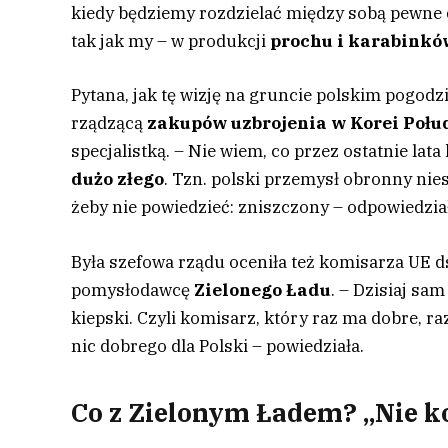
kiedy będziemy rozdzielać między sobą pewne d
tak jak my – w produkcji
prochu i karabinkó
Pytana, jak tę wizję na gruncie polskim pogod
rządzącą
zakupów uzbrojenia w Korei Połu
specjalistką. – Nie wiem, co przez ostatnie lat
dużo złego
. Tzn. polski przemysł obronny ni
żeby nie powiedzieć: zniszczony – odpowiedzia
Była szefowa rządu oceniła też komisarza UE d
pomysłodawcę
Zielonego Ładu
. – Dzisiaj sa
kiepski. Czyli komisarz, który raz ma dobre, raz
nic dobrego dla Polski – powiedziała.
Co z Zielonym Ładem? „Nie k