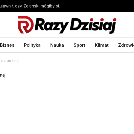
Wybory prezydenckie w Ukrainie. Sondaż ujawnił, czy Zełenski mógłby stracić władzę – Wprost
Biznes
Polityka
Nauka
Sport
Klimat
Zdrowi
 dziedzinę