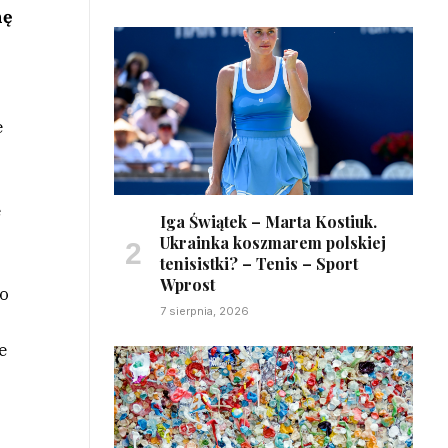
hę
e
e
Iga Świątek – Marta Kostiuk.
Ukrainka koszmarem polskiej
tenisistki? – Tenis – Sport
Wprost
no
7 sierpnia, 2026
e