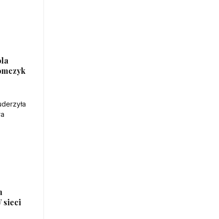
ola
omczyk
m
 sieci