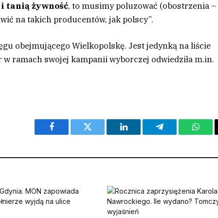
i tanią żywność
, to musimy poluzować (obostrzenia –
awić na takich producentów, jak polscy”.
ęgu obejmującego Wielkopolskę. Jest jedynką na liście
er w ramach swojej kampanii wyborczej odwiedziła m.in.
Facebook
Twitter
LinkedIn
Telegram
What