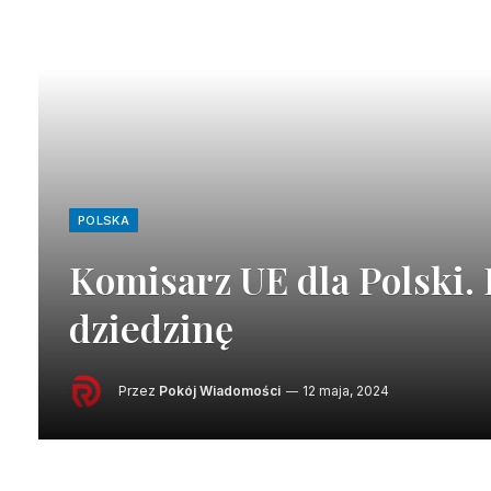
POLSKA
Komisarz UE dla Polski
dziedzinę
Przez
Pokój Wiadomości
12 maja, 2024