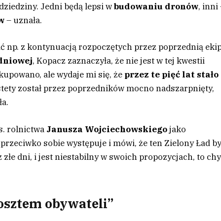
ziedziny. Jedni będą lepsi w
budowaniu dronów
, inni
w
– uznała.
zić np. z kontynuacją rozpoczętych przez poprzednią eki
dniowej
, Kopacz zaznaczyła, że nie jest w tej kwestii
a kupowano, ale wydaje mi się, że
przez te pięć lat stało
estety został przez poprzedników mocno nadszarpnięty,
ła.
s. rolnictwa
Janusza Wojciechowskiego
jako
m przeciwko sobie występuje i mówi, że ten Zielony Ład by
 złe dni, i jest niestabilny w swoich propozycjach, to ch
osztem obywateli”