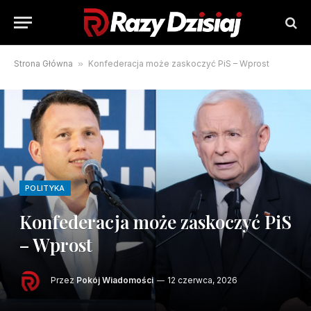
Strona Główna
»
Konfederacja może zaskoczyć PiS – Wprost
POLITYKA
Konfederacja może zaskoczyć PiS
– Wprost
Przez
Pokój Wiadomości
12 czerwca, 2026