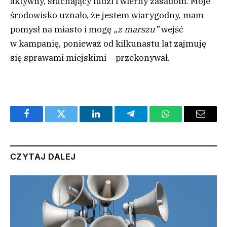
aktywny, słuchający ludzi i wierny zasadom. Moje
środowisko uznało, że jestem wiarygodny, mam
pomysł na miasto i mogę
„z marszu”
wejść
w kampanię, ponieważ od kilkunastu lat zajmuję
się sprawami miejskimi – przekonywał.
Facebook
Twitter
LinkedIn
Telegram
WhatsApp
Email
CZYTAJ DALEJ