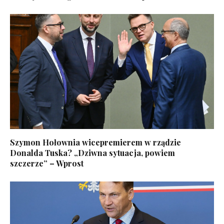
Szymon Hołownia wicepremierem w rządzie
Donalda Tuska? „Dziwna sytuacja, powiem
szczerze” – Wprost