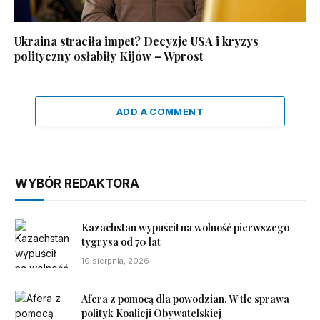
Ukraina straciła impet? Decyzje USA i kryzys
polityczny osłabiły Kijów – Wprost
ADD A COMMENT
WYBÓR REDAKTORA
Kazachstan wypuścił na wolność pierwszego
tygrysa od 70 lat
10 sierpnia, 2026
Afera z pomocą dla powodzian. W tle sprawa
polityk Koalicji Obywatelskiej