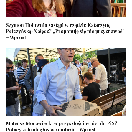
Szymon Hołownia zastąpi w rządzie Katarzynę
Pełczyńską-Nałęcz? „Proponuję się nie przyznawać”
– Wprost
Mateusz Morawiecki w przyszłości wróci do PiS?
Polacy zabrali głos w sondażu – Wprost