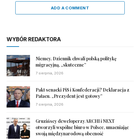
ADD A COMMENT
WYBÓR REDAKTORA
Niemcy. Dziennik chwali polską politykę
migracyjną, „skuteczne”
7 sierpnia, 2026
Pakt senacki PiS i Konfederacji? Deklaracja z
Pałacu. „Prezydent jest gotowy”
7 sierpnia, 2026
Gruzińscy deweloperzy ARCHI i NEXT
otworzyli wspólne biuro w Polsce, umacniając
swoją międzynarodową obecność