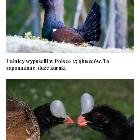
Leśnicy wypuścili w Polsce 25 głuszców. To
zapomniane, duże kuraki