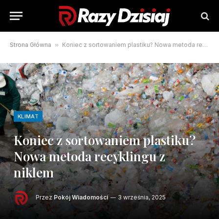
Strona Główna
»
Koniec z sortowaniem plastiku? Nowa metoda recyklingu z niklem
KLIMAT
Koniec z sortowaniem plastiku?
Nowa metoda recyklingu z
niklem
Przez
Pokój Wiadomości
3 września, 2025