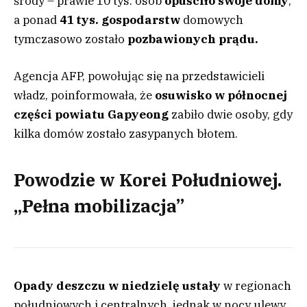
środy – prawie 10 tys. osób
opuściło swoje domy
,
a ponad
41 tys. gospodarstw
domowych
tymczasowo zostało
pozbawionych prądu.
Agencja AFP, powołując się na przedstawicieli
władz, poinformowała, że
osuwisko w północnej
części powiatu Gapyeong
zabiło dwie osoby, gdy
kilka domów zostało zasypanych błotem.
Powodzie w Korei Południowej.
„Pełna mobilizacja”
Opady deszczu w niedzielę ustały
w regionach
południowych i centralnych, jednak w nocy ulewy