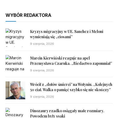
WYBÓR REDAKTORA
Kryzys migracyjny w UE. Sanchez i Meloni
wymieniają się „ciosami”
9 sierpnia, 2026
Marcin Kierwiński reaguje na apel
Przemysława Czarnka. „Biedactwo zapomniał”
9 sierpnia, 2026
Wrócił z „dołów śmierci” na Wołyniu. „Kolejnych
50 ciał. Walka o pamięć szybko się nie skończy”
9 sierpnia, 2026
Dinozaury rzadko osiągały małe rozmiary.
Powodem były ssaki