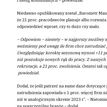
i usług komunalnych – powiedział.
Niedawno opublikowany został „Barometr Manp
że 21 proc. pracodawców planuje albo rozważa 
odpowiedzieć wprost, czy to dużo czy mało.
– Odpowiem – niestety – w najgorszy możliwy sp
weźmiemy pod uwagę ile firm chce zatrudniać pr
Uwzględniając korektę sezonową wynosi +11 p
niż poszukuje nowych rąk do pracy. Z naszych
rekrutacje, a 21 proc. zwolnienia. Ostatni tak 
powiedział.
Dodał, że jeśli patrzeć na same dane dotyczące
zatrudnienia zapowiada o 5 proc. więcej firm ni
niż w analogicznym okresie 2023 r”. – Natomia
na poszczególne branże – dodał.