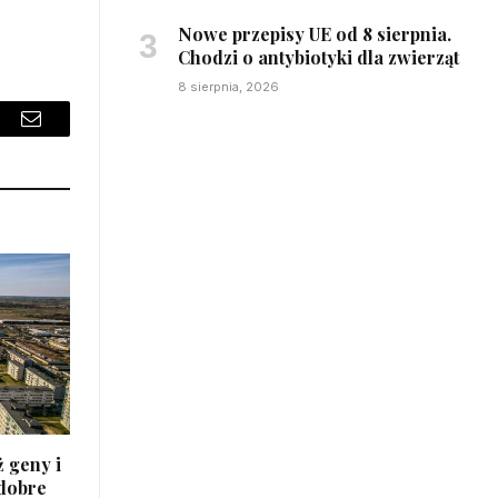
Nowe przepisy UE od 8 sierpnia.
Chodzi o antybiotyki dla zwierząt
8 sierpnia, 2026
sApp
Email
 geny i
 dobre