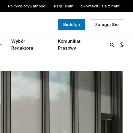
Polityka prywatności
Regulamin
Skontaktuj się z nami
Biuletyn
Zaloguj Sie
Wybór
Komunikat
e
Redaktora
Prasowy