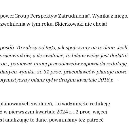
owerGroup Perspektyw Zatrudnienia”. Wynika z niego,
zwolnienia w tym roku. Skierkowski nie chciał
osób. To zależy od tego, jak spojrzymy na te dane. Jeśli
acowników, a ile zwalniać, to bilans wciąż jest dodatni.
roc., ponieważ mniej pracodawców zapowiada redukcję,
 danych wynika, że 31 proc. pracodawców planuje nowe
optymistyczny bilans był w drugim kwartale 2018 r. –
 planowanych zwolnień, „to widzimy, że redukcję
ż w pierwszym kwartale 2024 r. i 2 proc. więcej
st analizując te dane, powinniśmy też patrzeć