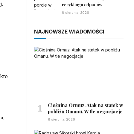
j,
recyklingu odpadów
8 sierpnia, 2026
NAJNOWSZE WIADOMOŚCI
 kto
Cieśnina Ormuz. Atak na statek w
pobliżu Omanu. W tle negocjacje
a,
8 sierpnia, 2026