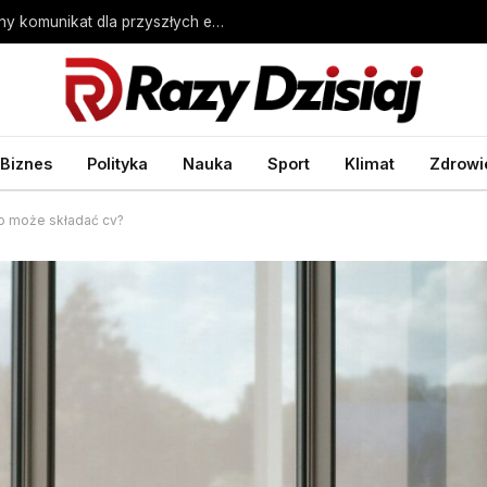
Nauka w szkole średniej a staż pracy. Ważny komunikat dla przyszłych emerytów – Biznes Wprost
Biznes
Polityka
Nauka
Sport
Klimat
Zdrowi
to może składać cv?