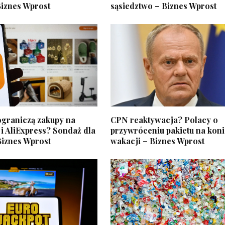
Biznes Wprost
sąsiedztwo – Biznes Wprost
ograniczą zakupy na
CPN reaktywacja? Polacy o
i AliExpress? Sondaż dla
przywróceniu pakietu na kon
Biznes Wprost
wakacji – Biznes Wprost