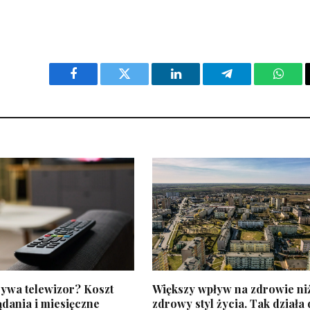
Facebook
Twitter
LinkedIn
Telegram
What
żywa telewizor? Koszt
Większy wpływ na zdrowie niż
dania i miesięczne
zdrowy styl życia. Tak działa