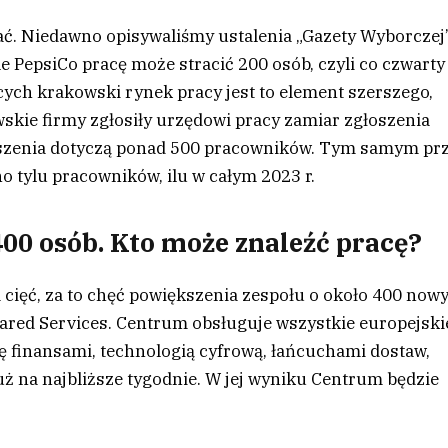
iać. Niedawno opisywaliśmy ustalenia „Gazety Wyborczej”
 PepsiCo pracę może stracić 200 osób, czyli co czwarty
ch krakowski rynek pracy jest to element szerszego,
wskie firmy zgłosiły urzędowi pracy zamiar zgłoszenia
oszenia dotyczą ponad 500 pracowników. Tym samym pr
 tylu pracowników, ilu w całym 2023 r.
00 osób. Kto może znaleźć pracę?
 cięć, za to chęć powiększenia zespołu o około 400 now
ared Services. Centrum obsługuje wszystkie europejski
ię finansami, technologią cyfrową, łańcuchami dostaw,
uż na najbliższe tygodnie. W jej wyniku Centrum będzie