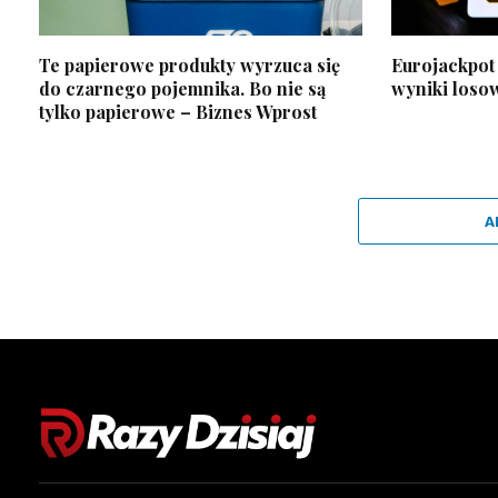
Te papierowe produkty wyrzuca się
Eurojackpot 
do czarnego pojemnika. Bo nie są
wyniki loso
tylko papierowe – Biznes Wprost
A