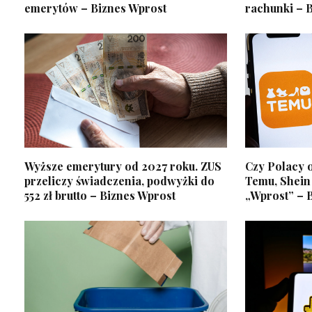
emerytów – Biznes Wprost
rachunki – 
Wyższe emerytury od 2027 roku. ZUS
Czy Polacy 
przeliczy świadczenia, podwyżki do
Temu, Shein 
552 zł brutto – Biznes Wprost
„Wprost” – 