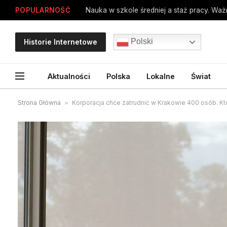
POPULARNOŚĆ
Polski
Historie Internetowe
Aktualności
Polska
Lokalne
Świat
Strona Główna
»
Korporacja chce zatrudnić w Krakowie 400 osób. K