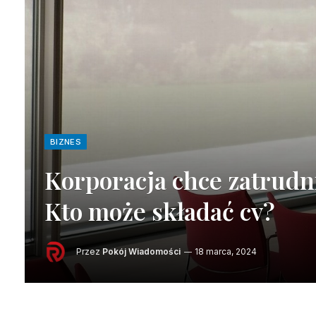
BIZNES
Korporacja chce zatrudn
Kto może składać cv?
Przez
Pokój Wiadomości
18 marca, 2024