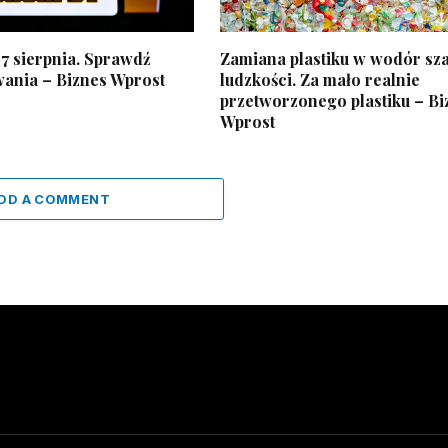
7 sierpnia. Sprawdź
Zamiana plastiku w wodór sza
wania – Biznes Wprost
ludzkości. Za mało realnie
przetworzonego plastiku – Bi
Wprost
DD A COMMENT