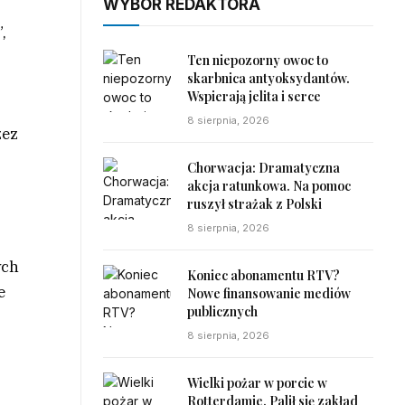
WYBÓR REDAKTORA
,
Ten niepozorny owoc to
skarbnica antyoksydantów.
Wspierają jelita i serce
8 sierpnia, 2026
zez
Chorwacja: Dramatyczna
akcja ratunkowa. Na pomoc
ruszył strażak z Polski
8 sierpnia, 2026
ych
Koniec abonamentu RTV?
e
Nowe finansowanie mediów
publicznych
8 sierpnia, 2026
Wielki pożar w porcie w
Rotterdamie. Palił się zakład