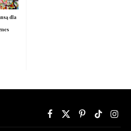
nsą dla
znes
Facebook
X
Pinterest
TikTok
Instagra
(Twitter)