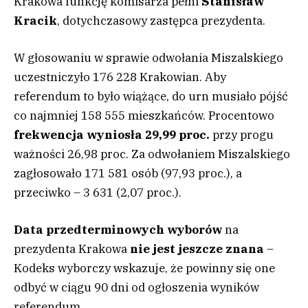
Krakowa funkcję komisarza pełni
Stanisław
Kracik
, dotychczasowy zastępca prezydenta.
W głosowaniu w sprawie odwołania Miszalskiego
uczestniczyło 176 228 Krakowian. Aby
referendum to było wiążące, do urn musiało pójść
co najmniej 158 555 mieszkańców. Procentowo
frekwencja wyniosła 29,99 proc.
przy progu
ważności 26,98 proc. Za odwołaniem Miszalskiego
zagłosowało 171 581 osób (97,93 proc.), a
przeciwko – 3 631 (2,07 proc.).
Data przedterminowych wyborów
na
prezydenta Krakowa
nie jest jeszcze znana
–
Kodeks wyborczy wskazuje, że powinny się one
odbyć w ciągu 90 dni od ogłoszenia wyników
referendum.