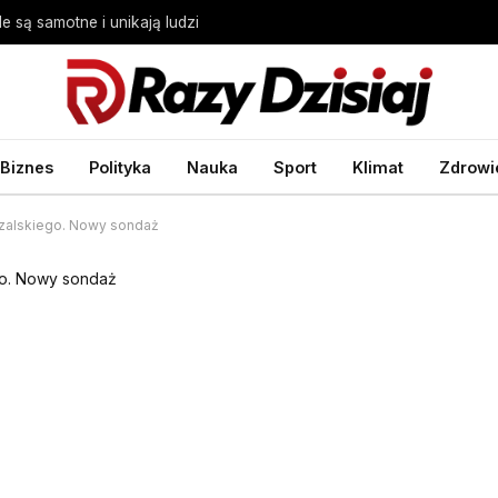
 są samotne i unikają ludzi
Biznes
Polityka
Nauka
Sport
Klimat
Zdrowi
zalskiego. Nowy sondaż