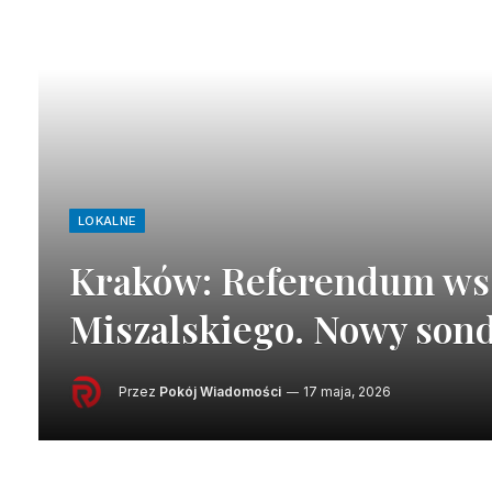
LOKALNE
Kraków: Referendum ws.
Miszalskiego. Nowy son
Przez
Pokój Wiadomości
17 maja, 2026