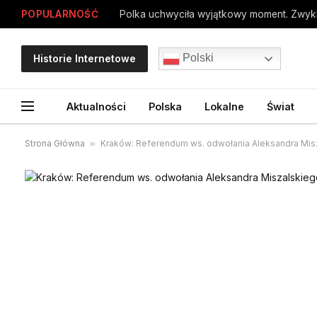
POPULARNOŚĆ
Polka uchwyciła wyjątkowy moment. Zwykle
Polski
Historie Internetowe
Aktualności
Polska
Lokalne
Świat
Strona Główna
»
Kraków: Referendum ws. odwołania Aleksandra Mis