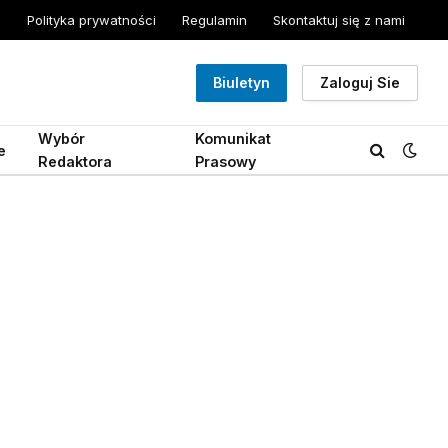
Polityka prywatności
Regulamin
Skontaktuj się z nami
Biuletyn
Zaloguj Sie
Wybór
Komunikat
e
Redaktora
Prasowy