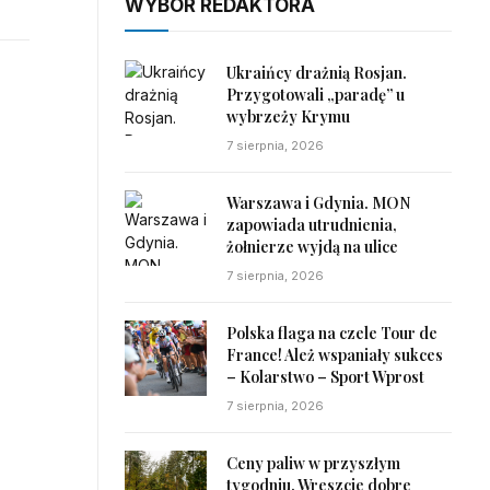
WYBÓR REDAKTORA
Ukraińcy drażnią Rosjan.
Przygotowali „paradę” u
wybrzeży Krymu
7 sierpnia, 2026
Warszawa i Gdynia. MON
zapowiada utrudnienia,
żołnierze wyjdą na ulice
7 sierpnia, 2026
Polska flaga na czele Tour de
France! Ależ wspaniały sukces
– Kolarstwo – Sport Wprost
7 sierpnia, 2026
Ceny paliw w przyszłym
tygodniu. Wreszcie dobre