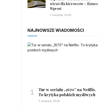
wieści dla kierowców – Biznes
Wprost
7 sierpnia, 2026
NAJNOWSZE WIADOMOŚCI
Tur w serialu „1670” na Netflix.
To krytyka polskich myśliwych
7 sierpnia, 2026