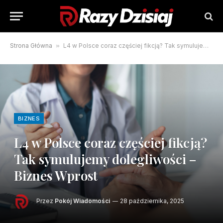
Strona Główna
»
L4 w Polsce coraz częściej fikcją? Tak symulujemy dolegliwości – Biznes Wprost
BIZNES
L4 w Polsce coraz częściej fikcją?
Tak symulujemy dolegliwości –
Biznes Wprost
Przez
Pokój Wiadomości
28 października, 2025