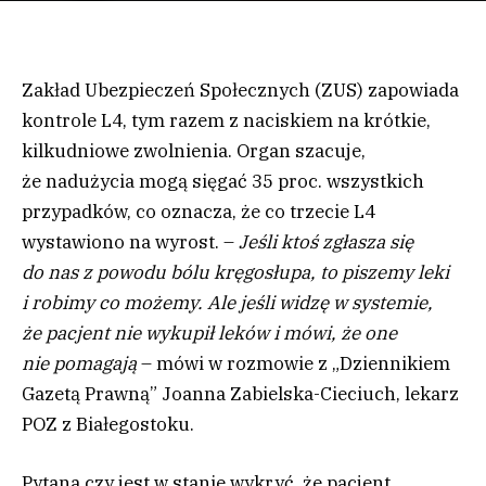
Zakład Ubezpieczeń Społecznych (ZUS) zapowiada
kontrole L4, tym razem z naciskiem na krótkie,
kilkudniowe zwolnienia. Organ szacuje,
że nadużycia mogą sięgać 35 proc. wszystkich
przypadków, co oznacza, że co trzecie L4
wystawiono na wyrost. –
Jeśli ktoś zgłasza się
do nas z powodu bólu kręgosłupa, to piszemy leki
i robimy co możemy. Ale jeśli widzę w systemie,
że pacjent nie wykupił leków i mówi, że one
nie pomagają
– mówi w rozmowie z „Dziennikiem
Gazetą Prawną” Joanna Zabielska-Cieciuch, lekarz
POZ z Białegostoku.
Pytana czy jest w stanie wykryć, że pacjent