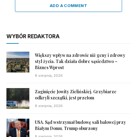
ADD A COMMENT
WYBÓR REDAKTORA
Większy wpływ na zdrowie niż geny i zdrowy
styl życia. Tak działa dobre sąsiedztwo –
Biznes Wprost
8 sierpnia, 2026
Zaginięcie Jowity Zielińskiej. Grzybiarze
odkryli szczątki, jest przełom
8 sierpnia, 2026
USA. Sąd wstrzymał budowę sali balowej przy
Białym Domu. Trump oburzony
8 sierpnia, 2026