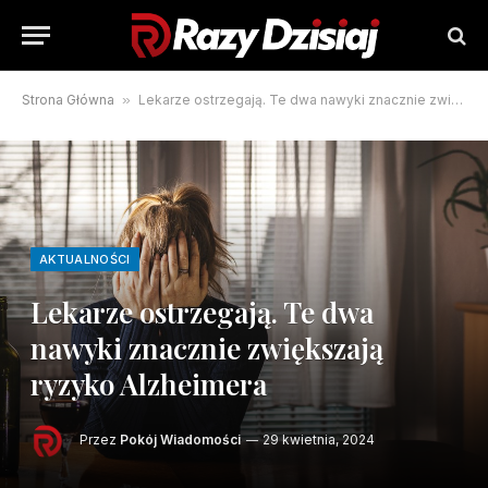
Strona Główna
»
Lekarze ostrzegają. Te dwa nawyki znacznie zwiększają ryzyko Alzheimera
AKTUALNOŚCI
Lekarze ostrzegają. Te dwa
nawyki znacznie zwiększają
ryzyko Alzheimera
Przez
Pokój Wiadomości
29 kwietnia, 2024