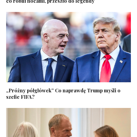
co robili nocami, przeszło do legendy
„Próżny półgłówek” Co naprawdę Trump myśli o
szefie FIFA?