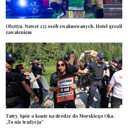
Olsztyn. Nawet 235 osób ewakuowanych. Hotel groził
zawaleniem
Tatry. Spór o konie na drodze do Morskiego Oka.
„To nie tradycja”