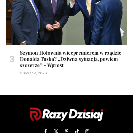
Szymon Hołownia wicepremierem w rządzie
Donalda Tuska? „Dziwna sytuacja, powiem
szczerze” – Wprost
9 sierpnia, 2026