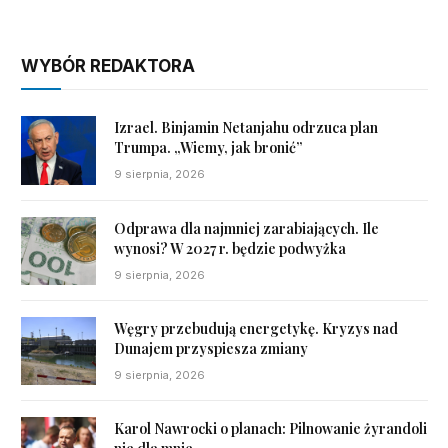
WYBÓR REDAKTORA
Izrael. Binjamin Netanjahu odrzuca plan
Trumpa. „Wiemy, jak bronić”
9 sierpnia, 2026
Odprawa dla najmniej zarabiających. Ile
wynosi? W 2027 r. będzie podwyżka
9 sierpnia, 2026
Węgry przebudują energetykę. Kryzys nad
Dunajem przyspiesza zmiany
9 sierpnia, 2026
Karol Nawrocki o planach: Pilnowanie żyrandoli