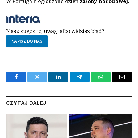
W Portugalii ogłoszono dzień
żałoby narodowej.
Masz sugestie, uwagi albo widzisz błąd?
NAPISZ DO NAS
Facebook
Twitter
LinkedIn
Telegram
WhatsApp
Email
CZYTAJ DALEJ