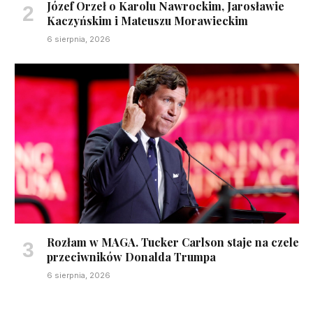
Józef Orzeł o Karolu Nawrockim, Jarosławie
Kaczyńskim i Mateuszu Morawieckim
6 sierpnia, 2026
Rozłam w MAGA. Tucker Carlson staje na czele
przeciwników Donalda Trumpa
6 sierpnia, 2026