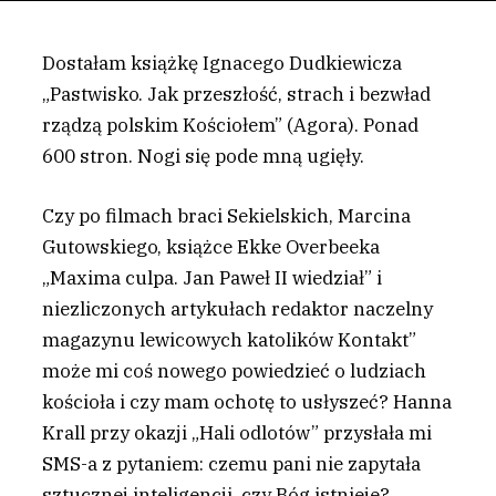
Dostałam książkę Ignacego Dudkiewicza
„Pastwisko. Jak przeszłość, strach i bezwład
rządzą polskim Kościołem” (Agora). Ponad
600 stron. Nogi się pode mną ugięły.
C
zy po filmach braci Sekielskich, Marcina
Gutowskiego, książce Ekke Overbeeka
„Maxima culpa. Jan Paweł II wiedział” i
niezliczonych artykułach redaktor naczelny
magazynu lewicowych katolików Kontakt”
może mi coś nowego powiedzieć o ludziach
kościoła i czy mam ochotę to usłyszeć? Hanna
Krall przy okazji „Hali odlotów” przysłała mi
SMS-a z pytaniem: czemu pani nie zapytała
sztucznej inteligencji, czy Bóg istnieje?