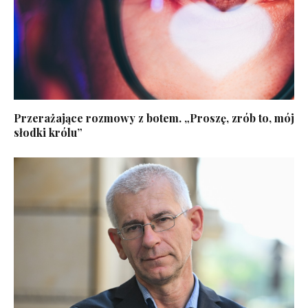
Przerażające rozmowy z botem. „Proszę, zrób to, mój
słodki królu”