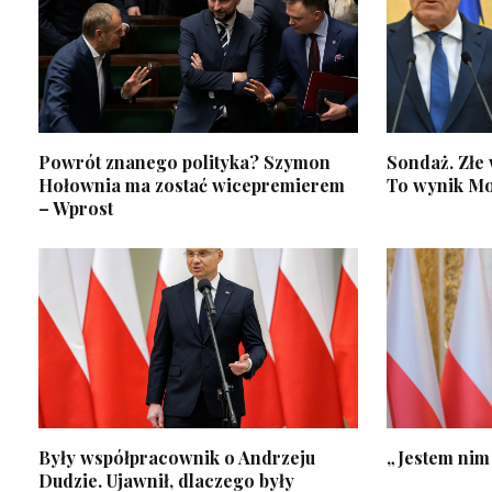
Powrót znanego polityka? Szymon
Sondaż. Złe 
Hołownia ma zostać wicepremierem
To wynik Mo
– Wprost
Były współpracownik o Andrzeju
„Jestem nim
Dudzie. Ujawnił, dlaczego były