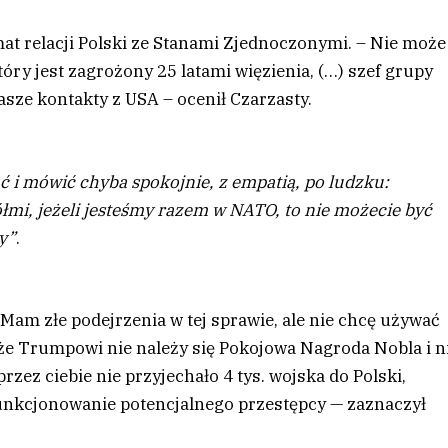
at relacji Polski ze Stanami Zjednoczonymi. – Nie może
tóry jest zagrożony 25 latami więzienia, (…) szef grupy
asze kontakty z USA – ocenił Czarzasty.
ć i mówić chyba spokojnie, z empatią, po ludzku:
iółmi, jeżeli jesteśmy razem w NATO, to nie możecie być
y”
.
Mam złe podejrzenia w tej sprawie, ale nie chcę używać
że Trumpowi nie należy się Pokojowa Nagroda Nobla i n
rzez ciebie nie przyjechało 4 tys. wojska do Polski,
funkcjonowanie potencjalnego przestępcy — zaznaczył