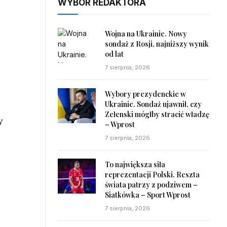
WYBÓR REDAKTORA
Wojna na Ukrainie. Nowy
sondaż z Rosji, najniższy wynik
od lat
7 sierpnia, 2026
Wybory prezydenckie w
Ukrainie. Sondaż ujawnił, czy
Zełenski mógłby stracić władzę
y
– Wprost
7 sierpnia, 2026
To największa siła
reprezentacji Polski. Reszta
świata patrzy z podziwem –
Siatkówka – Sport Wprost
7 sierpnia, 2026