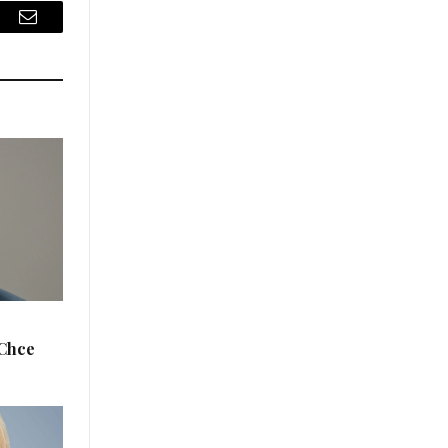
sApp
Email
„Chce