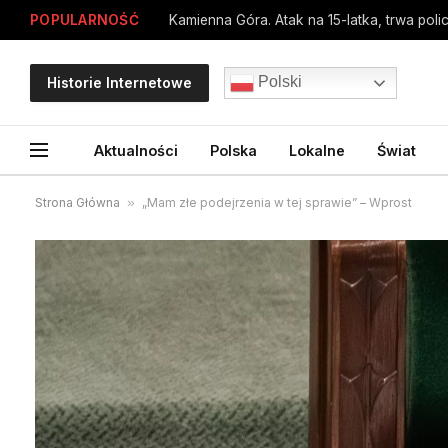
POPULARNOŚĆ
Kamienna Góra. Atak na 15-latka, trwa poli
Polski
Historie Internetowe
Aktualności
Polska
Lokalne
Świat
Strona Główna
»
„Mam złe podejrzenia w tej sprawie” – Wprost