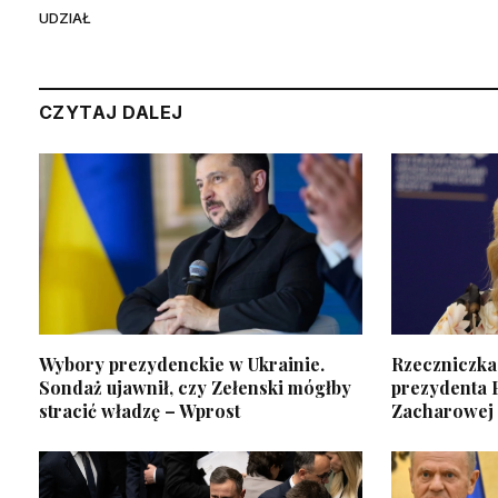
UDZIAŁ
CZYTAJ DALEJ
Wybory prezydenckie w Ukrainie.
Rzeczniczka
Sondaż ujawnił, czy Zełenski mógłby
prezydenta P
stracić władzę – Wprost
Zacharowej 