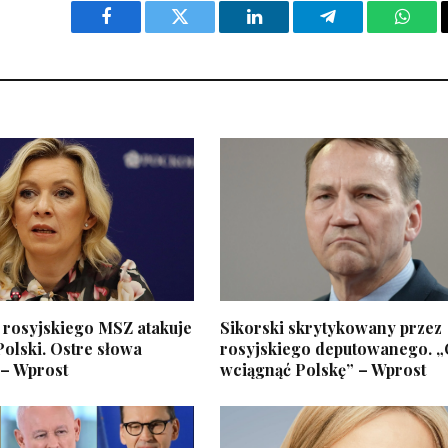
Facebook
Twitter
LinkedIn
Telegram
What
 rosyjskiego MSZ atakuje
Sikorski skrytykowany przez
olski. Ostre słowa
rosyjskiego deputowanego. 
– Wprost
wciągnąć Polskę” – Wprost