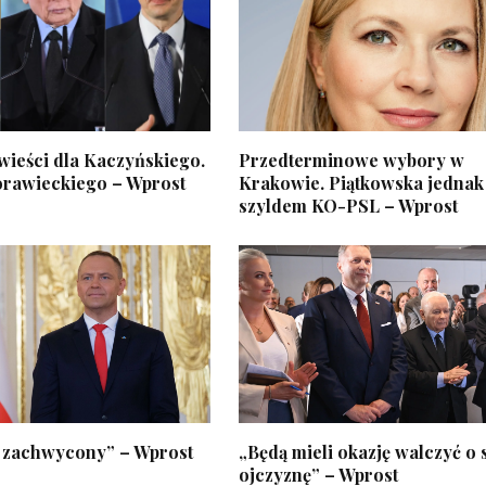
wieści dla Kaczyńskiego.
Przedterminowe wybory w
rawieckiego – Wprost
Krakowie. Piątkowska jednak
szyldem KO-PSL – Wprost
 zachwycony” – Wprost
„Będą mieli okazję walczyć o
ojczyznę” – Wprost