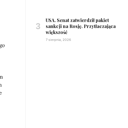
USA. Senat zatwierdził pakiet
sankcji na Rosję. Przytłaczająca
większość
7 sierpnia, 2026
go
em
m
e