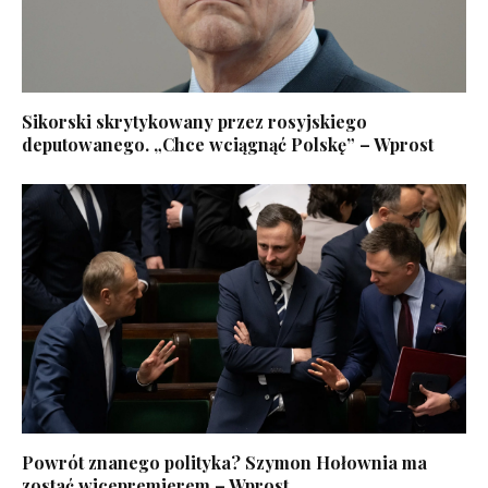
Sikorski skrytykowany przez rosyjskiego
deputowanego. „Chce wciągnąć Polskę” – Wprost
Powrót znanego polityka? Szymon Hołownia ma
zostać wicepremierem – Wprost