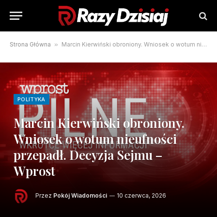
Strona Główna
»
Marcin Kierwiński obroniony. Wniosek o wotum nieufności przepadł. Decyzja Sejmu – Wprost
POLITYKA
Marcin Kierwiński obroniony.
Wniosek o wotum nieufności
przepadł. Decyzja Sejmu –
Wprost
Przez
Pokój Wiadomości
10 czerwca, 2026