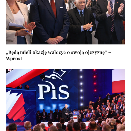
„Będą mieli okazję walczyć o swoją ojczyznę” –
Wprost