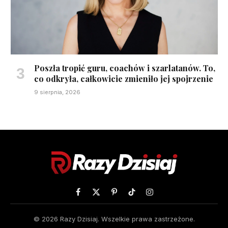
Poszła tropić guru, coachów i szarlatanów. To,
co odkryła, całkowicie zmieniło jej spojrzenie
9 sierpnia, 2026
Facebook
X
Pinterest
TikTok
Instagram
(Twitter)
© 2026 Razy Dzisiaj. Wszelkie prawa zastrzeżone.