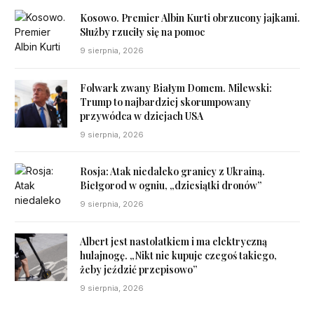
Kosowo. Premier Albin Kurti obrzucony jajkami.
Służby rzuciły się na pomoc
9 sierpnia, 2026
Folwark zwany Białym Domem. Milewski:
Trump to najbardziej skorumpowany
przywódca w dziejach USA
9 sierpnia, 2026
Rosja: Atak niedaleko granicy z Ukrainą.
Biełgorod w ogniu, „dziesiątki dronów”
9 sierpnia, 2026
Albert jest nastolatkiem i ma elektryczną
hulajnogę. „Nikt nie kupuje czegoś takiego,
żeby jeździć przepisowo”
9 sierpnia, 2026