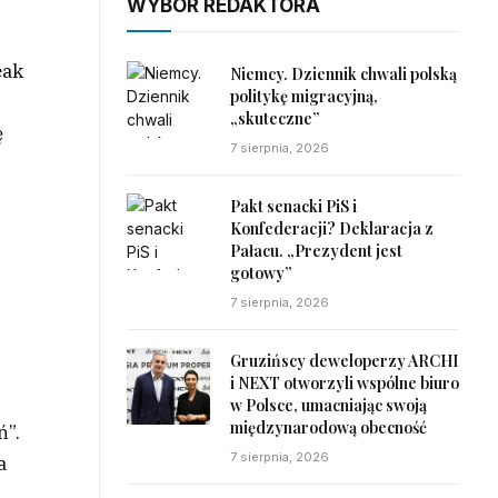
WYBÓR REDAKTORA
eak
Niemcy. Dziennik chwali polską
politykę migracyjną,
„skuteczne”
ę
7 sierpnia, 2026
Pakt senacki PiS i
Konfederacji? Deklaracja z
Pałacu. „Prezydent jest
gotowy”
7 sierpnia, 2026
Gruzińscy deweloperzy ARCHI
i NEXT otworzyli wspólne biuro
w Polsce, umacniając swoją
międzynarodową obecność
ń”.
7 sierpnia, 2026
a