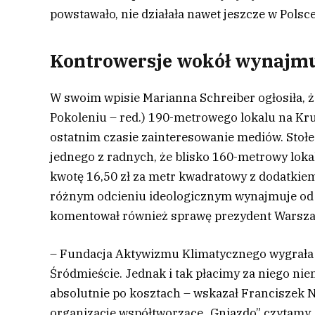
powstawało, nie działała nawet jeszcze w Polsc
Kontrowersje wokół wynajmu l
W swoim wpisie Marianna Schreiber ogłosiła, 
Pokoleniu – red.) 190-metrowego lokalu na Kruc
ostatnim czasie zainteresowanie mediów. Stoł
jednego z radnych, że blisko 160-metrowy lo
kwotę 16,50 zł za metr kwadratowy z dodatkie
różnym odcieniu ideologicznym wynajmuje od na
komentował również sprawę prezydent Warsza
– Fundacja Aktywizmu Klimatycznego wygrała k
Śródmieście. Jednak i tak płacimy za niego niem
absolutnie po kosztach – wskazał Franciszek
organizacje współtworzące „Gniazdo” czytamy, 