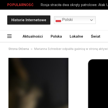
POPULARNOŚĆ
Rosja straciła dwa okręty patrolowe. Atak 
Polski
Historie Internetowe
Aktualności
Polska
Lokalne
Świat
Strona Główna
»
Marianna Schreiber odpaliła gaśnicę w stronę akt