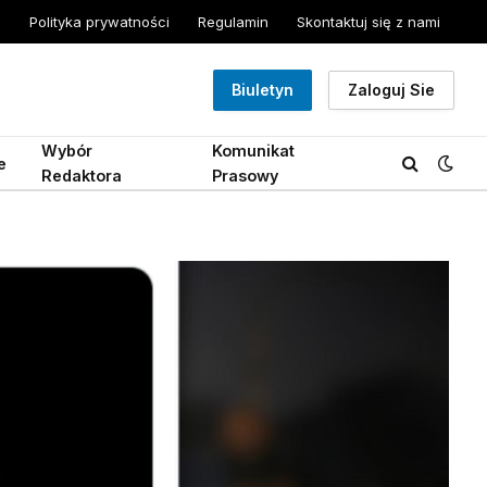
Polityka prywatności
Regulamin
Skontaktuj się z nami
Biuletyn
Zaloguj Sie
Wybór
Komunikat
e
Redaktora
Prasowy