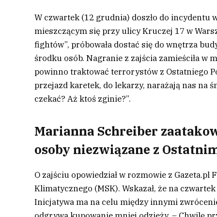
W czwartek (12 grudnia) doszło do incydentu
mieszczącym się przy ulicy Kruczej 17 w Warsz
fightów”, próbowała dostać się do wnętrza bud
środku osób. Nagranie z zajścia zamieściła w 
powinno traktować terrorystów z Ostatniego Pok
przejazd karetek, do lekarzy, narażają nas na
czekać? Aż ktoś zginie?”.
Marianna Schreiber zaatakow
osoby niezwiązane z Ostatni
O zajściu opowiedział w rozmowie z Gazeta.pl
Klimatycznego (MSK). Wskazał, że na czwartek
Inicjatywa ma na celu między innymi zwrócenie
odgrywa kupowanie mniej odzieży. – Chwilę p