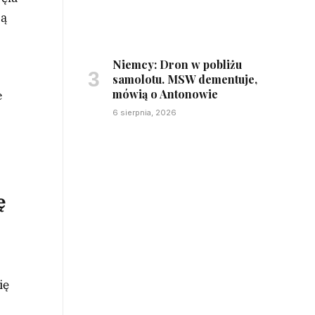
są
Niemcy: Dron w pobliżu
samolotu. MSW dementuje,
mówią o Antonowie
e
6 sierpnia, 2026
ę
ię