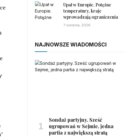
Upał w Europie. Potężne
ące
temperatury, kraje
wprowadzają ograniczenia
7 sierpnia, 2026
a
NAJNOWSZE WIADOMOŚCI
re
y
Sondaż partyjny. Sześć
e
ugrupowań w Sejmie, jedna
partia z największą stratą
o”