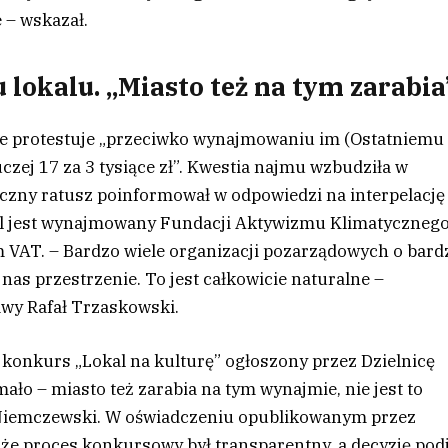
e – wskazał.
okalu. „Miasto też na tym zarabia
że protestuje „przeciwko wynajmowaniu im (Ostatniemu
zej 17 za 3 tysiące zł”. Kwestia najmu wzbudziła w
eczny ratusz poinformował w odpowiedzi na interpelację
kal jest wynajmowany Fundacji Aktywizmu Klimatycznego
m VAT. – Bardzo wiele organizacji pozarządowych o bard
s przestrzenie. To jest całkowicie naturalne –
wy Rafał Trzaskowski.
onkurs „Lokal na kulturę” ogłoszony przez Dzielnicę
ało – miasto też zarabia na tym wynajmie, nie jest to
 Niemczewski. W oświadczeniu opublikowanym przez
że proces konkursowy był transparentny, a decyzję pod