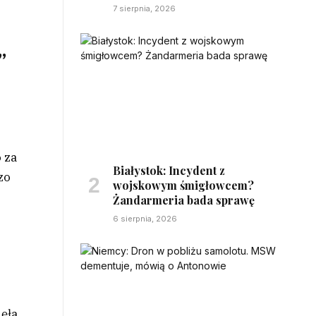
7 sierpnia, 2026
”
 za
Białystok: Incydent z
zo
wojskowym śmigłowcem?
Żandarmeria bada sprawę
6 sierpnia, 2026
jęła