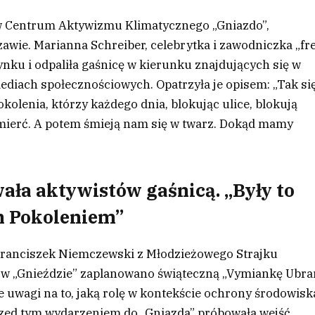
 w Centrum Aktywizmu Klimatycznego „Gniazdo”,
awie. Marianna Schreiber, celebrytka i zawodniczka „fr
ynku i odpaliła gaśnicę w kierunku znajdujących się w
mediach społecznościowych. Opatrzyła je opisem: „Tak si
olenia, którzy każdego dnia, blokując ulice, blokują
 śmierć. A potem śmieją nam się w twarz. Dokąd mamy
ała aktywistów gaśnicą. „Były to
m Pokoleniem”
 Franciszek Niemczewski z Młodzieżowego Strajku
 w „Gnieździe” zaplanowano świąteczną „Vymiankę Ubra
 uwagi na to, jaką rolę w kontekście ochrony środowisk
rzed tym wydarzeniem do „Gniazda” próbowała wejść