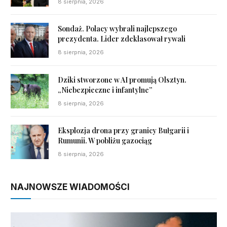
8 sierpnia, 2026
Sondaż. Polacy wybrali najlepszego
prezydenta. Lider zdeklasował rywali
8 sierpnia, 2026
Dziki stworzone w AI promują Olsztyn.
„Niebezpieczne i infantylne”
8 sierpnia, 2026
Eksplozja drona przy granicy Bułgarii i
Rumunii. W pobliżu gazociąg
8 sierpnia, 2026
NAJNOWSZE WIADOMOŚCI