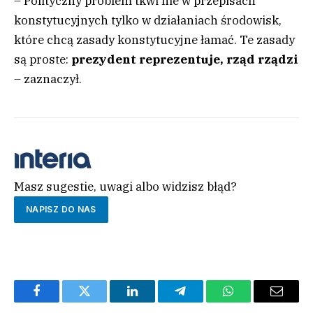
– Polityczny problem tkwi nie w przepisach
konstytucyjnych tylko w działaniach środowisk,
które chcą zasady konstytucyjne łamać. Te zasady
są proste:
prezydent reprezentuje, rząd rządzi
– zaznaczył.
Masz sugestie, uwagi albo widzisz błąd?
NAPISZ DO NAS
Facebook
Twitter
LinkedIn
Telegram
WhatsApp
Email