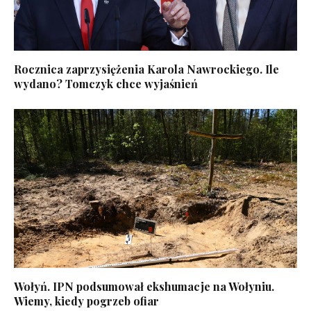
Rocznica zaprzysiężenia Karola Nawrockiego. Ile
wydano? Tomczyk chce wyjaśnień
Wołyń. IPN podsumował ekshumacje na Wołyniu.
Wiemy, kiedy pogrzeb ofiar