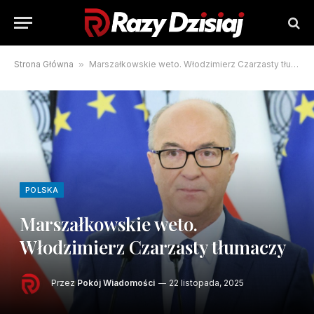
Strona Główna
»
Marszałkowskie weto. Włodzimierz Czarzasty tłumaczy
POLSKA
Marszałkowskie weto.
Włodzimierz Czarzasty tłumaczy
Przez
Pokój Wiadomości
22 listopada, 2025