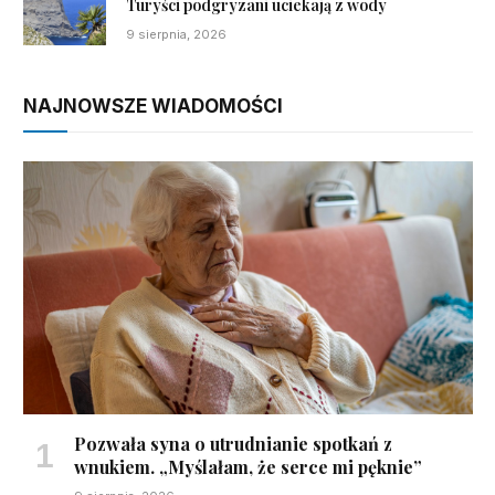
Turyści podgryzani uciekają z wody
9 sierpnia, 2026
NAJNOWSZE WIADOMOŚCI
Pozwała syna o utrudnianie spotkań z
wnukiem. „Myślałam, że serce mi pęknie”