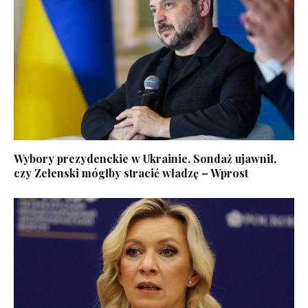
Wybory prezydenckie w Ukrainie. Sondaż ujawnił,
czy Zełenski mógłby stracić władzę – Wprost