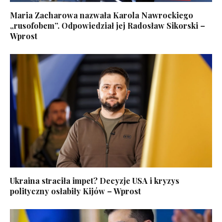
Maria Zacharowa nazwała Karola Nawrockiego
„rusofobem”. Odpowiedział jej Radosław Sikorski –
Wprost
Ukraina straciła impet? Decyzje USA i kryzys
polityczny osłabiły Kijów – Wprost