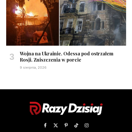
Wojna na Ukrainie. Odessa pod ostrzałem
Rosji. Zniszczenia w porcie
9 sierpnia, 2026
Facebook
X
Pinterest
TikTok
Instagram