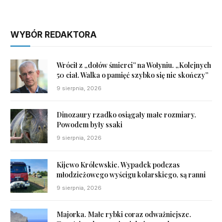
WYBÓR REDAKTORA
Wrócił z „dołów śmierci” na Wołyniu. „Kolejnych
50 ciał. Walka o pamięć szybko się nie skończy”
9 sierpnia, 2026
Dinozaury rzadko osiągały małe rozmiary.
Powodem były ssaki
9 sierpnia, 2026
Kijewo Królewskie. Wypadek podczas
młodzieżowego wyścigu kolarskiego, są ranni
9 sierpnia, 2026
Majorka. Małe rybki coraz odważniejsze.