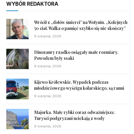
WYBÓR REDAKTORA
Wrócił z „dołów śmierci” na Wołyniu. „Kolejnych
50 ciał. Walka o pamięć szybko się nie skończy”
9 sierpnia, 2026
Dinozaury rzadko osiągały małe rozmiary.
Powodem były ssaki
9 sierpnia, 2026
Kijewo Królewskie. Wypadek podczas
młodzieżowego wyścigu kolarskiego, są ranni
9 sierpnia, 2026
Majorka. Małe rybki coraz odważniejsze.
Turyści podgryzani uciekają z wody
9 sierpnia, 2026