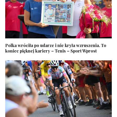
Polka wróciła po udarze i nie kryła wzruszenia. To
koniec pięknej kariery – Tenis – Sport Wprost