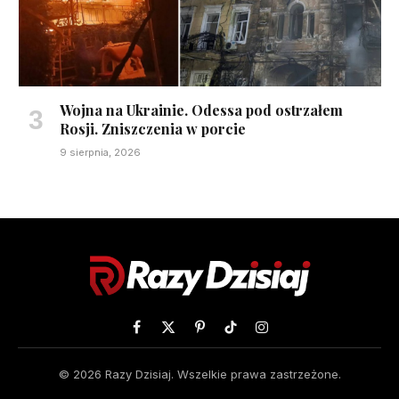
Wojna na Ukrainie. Odessa pod ostrzałem
Rosji. Zniszczenia w porcie
9 sierpnia, 2026
Facebook
X
Pinterest
TikTok
Instagram
(Twitter)
© 2026 Razy Dzisiaj. Wszelkie prawa zastrzeżone.