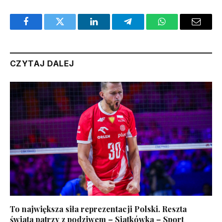
Facebook
Twitter
LinkedIn
Telegram
WhatsApp
Email
CZYTAJ DALEJ
To największa siła reprezentacji Polski. Reszta
świata patrzy z podziwem – Siatkówka – Sport