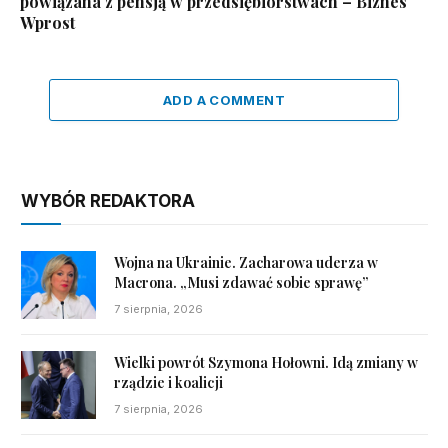
powiązana z pensją w przedsiębiorstwach – Biznes
Wprost
ADD A COMMENT
WYBÓR REDAKTORA
Wojna na Ukrainie. Zacharowa uderza w
Macrona. „Musi zdawać sobie sprawę”
7 sierpnia, 2026
Wielki powrót Szymona Hołowni. Idą zmiany w
rządzie i koalicji
7 sierpnia, 2026