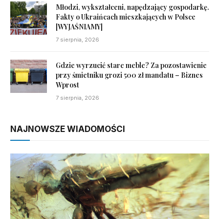
Młodzi, wykształceni, napędzający gospodarkę.
Fakty o Ukraińcach mieszkających w Polsce
[WYJAŚNIAMY]
7 sierpnia, 2026
Gdzie wyrzucić stare meble? Za pozostawienie
przy śmietniku grozi 500 zł mandatu – Biznes
Wprost
7 sierpnia, 2026
NAJNOWSZE WIADOMOŚCI