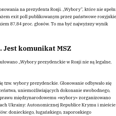
łosowania na prezydenta Rosji. „Wybory”, które nie spełn
żem exit poll publikowanym przez państwowe rosyjski
kiem 87,84 proc. głosów. To ma być najwyższy wynik
. Jest komunikat MSZ
łowano „Wybory prezydenckie w Rosji nie są legalne,
się tzw. wybory prezydenckie. Głosowanie odbywało się
zeństwa, uniemożliwiających dokonanie swobodnego,
w prawu międzynarodowemu »wybory« zorganizowano
ch Ukrainy: Autonomicznej Republice Krymu i mieście
dów: donieckiego, ługańskiego, zaporoskiego