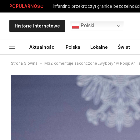
POPULARNOŚĆ
Infantino przekroczył granice bezczelności
Polski
Historie Internetowe
Aktualności
Polska
Lokalne
Świat
Strona Główna
»
MSZ komentuje zakończone „wybory” w Rosji: Ani le