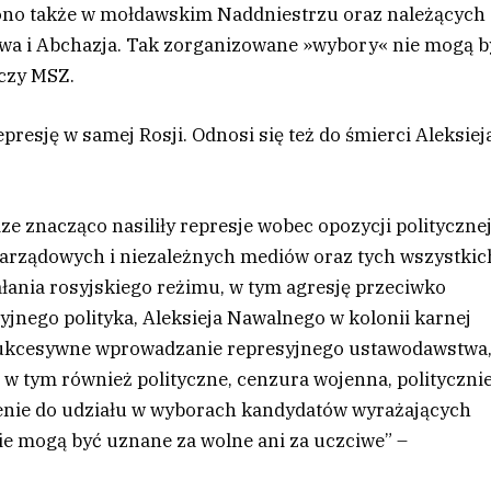
ono także w mołdawskim Naddniestrzu oraz należących
owa i Abchazja. Tak zorganizowane »wybory« nie mogą b
aczy MSZ.
resję w samej Rosji. Odnosi się też do śmierci Aleksiej
ze znacząco nasiliły represje wobec opozycji politycznej
zarządowych i niezależnych mediów oraz tych wszystkic
łania rosyjskiego reżimu, w tym agresję przeciwko
yjnego polityka, Aleksieja Nawalnego w kolonii karnej
. Sukcesywne wprowadzanie represyjnego ustawodawstwa
w tym również polityczne, cenzura wojenna, polityczni
nie do udziału w wyborach kandydatów wyrażających
e mogą być uznane za wolne ani za uczciwe” –