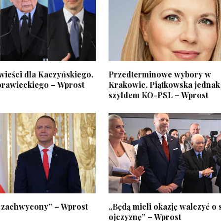
wieści dla Kaczyńskiego.
Przedterminowe wybory w
rawieckiego – Wprost
Krakowie. Piątkowska jednak
szyldem KO-PSL – Wprost
 zachwycony” – Wprost
„Będą mieli okazję walczyć o
ojczyznę” – Wprost