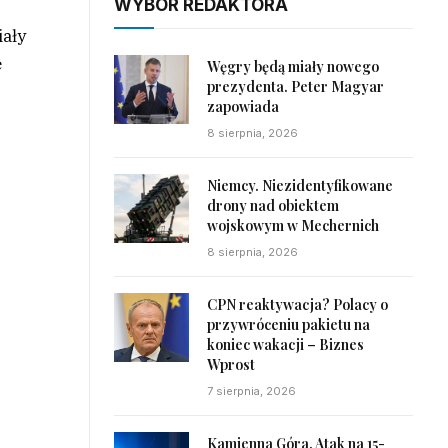
WYBÓR REDAKTORA
iały
e
Węgry będą miały nowego
prezydenta. Peter Magyar
zapowiada
8 sierpnia, 2026
Niemcy. Niezidentyfikowane
drony nad obiektem
wojskowym w Mechernich
8 sierpnia, 2026
CPN reaktywacja? Polacy o
przywróceniu pakietu na
koniec wakacji – Biznes
Wprost
7 sierpnia, 2026
Kamienna Góra. Atak na 15-