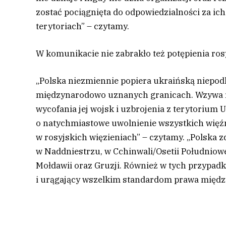
zostać pociągnięta do odpowiedzialności za ic
terytoriach” – czytamy.
W komunikacie nie zabrakło też potępienia rosy
„Polska niezmiennie popiera ukraińską niepodle
międzynarodowo uznanych granicach. Wzywa 
wycofania jej wojsk i uzbrojenia z terytorium
o natychmiastowe uwolnienie wszystkich wię
w rosyjskich więzieniach” – czytamy. „Polska 
w Naddniestrzu, w Cchinwali/Osetii Południow
Mołdawii oraz Gruzji. Również w tych przypad
i urągający wszelkim standardom prawa międ