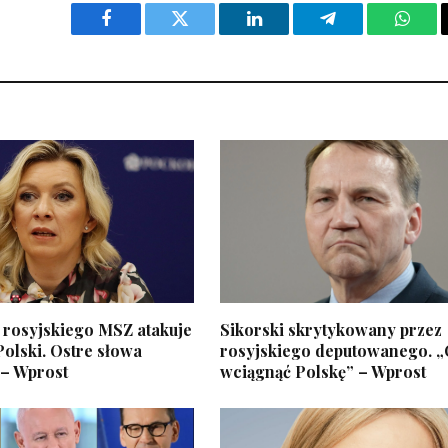
Facebook
Twitter
LinkedIn
Telegram
What
 rosyjskiego MSZ atakuje
Sikorski skrytykowany przez
olski. Ostre słowa
rosyjskiego deputowanego. 
– Wprost
wciągnąć Polskę” – Wprost