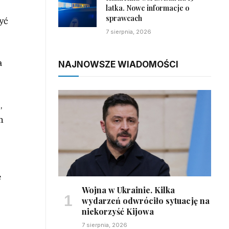
latka. Nowe informacje o
sprawcach
yć
7 sierpnia, 2026
a
NAJNOWSZE WIADOMOŚCI
,
h
,
e
Wojna w Ukrainie. Kilka
wydarzeń odwróciło sytuację na
niekorzyść Kijowa
7 sierpnia, 2026