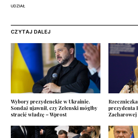
UDZIAŁ
CZYTAJ DALEJ
Wybory prezydenckie w Ukrainie.
Rzeczniczka
Sondaż ujawnił, czy Zełenski mógłby
prezydenta P
stracić władzę – Wprost
Zacharowej 