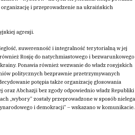
h organizację i przeprowadzenie na ukraińskich
jskiej agresji.
głość, suwerenność i integralność terytorialną w jej
również Rosję do natychmiastowego i bezwarunkowego
 Ukrainy. Ponawia również wezwanie do władz rosyjskich
źniów politycznych bezprawnie przetrzymywanych
zdecydowanie potępia także organizację głosowania
ej oraz Abchazji bez zgody odpowiednio władz Republiki
kach „wybory” zostały przeprowadzone w sposób nielega
zynarodowego i demokracji” – wskazano w komunikacie.