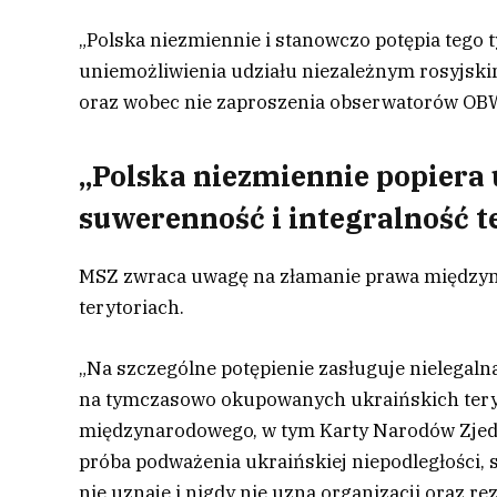
„Polska niezmiennie i stanowczo potępia tego 
uniemożliwienia udziału niezależnym rosyjsk
oraz wobec nie zaproszenia obserwatorów OB
„Polska niezmiennie popiera 
suwerenność i integralność t
MSZ zwraca uwagę na złamanie prawa między
terytoriach.
„Na szczególne potępienie zasługuje nielegaln
na tymczasowo okupowanych ukraińskich teryto
międzynarodowego, w tym Karty Narodów Zjedno
próba podważenia ukraińskiej niepodległości, s
nie uznaje i nigdy nie uzna organizacji oraz r