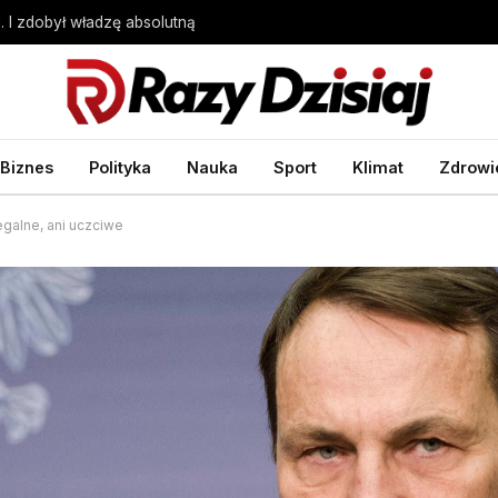
. I zdobył władzę absolutną
Biznes
Polityka
Nauka
Sport
Klimat
Zdrowi
galne, ani uczciwe