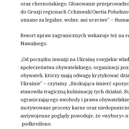
oraz chersońskiego. Głosowanie przeprowadz
do Gruzji regionach Cchinwali/Osetia Południ
uznane za legalne, wolne, ani uczciwe” – tłum
Resort spraw zagranicznych wskazuje też na rep
Nawalnego.
„Od początku inwazji na Ukrainę rosyjskie wład
społeczeństwa obywatelskiego, organizacji po
obywateli, którzy mają odwagę krytykować dzia
Ukrainie” – czytamy. „Szokująca śmierć opozyc
stanowiła tragiczną kulminację tych działań
ograniczającego swobody i prawa obywatelskie 
motywowane procesy karne oraz niedopuszcze
antywojenne poglądy powoduje, że »wybory« ni
podkreślono.