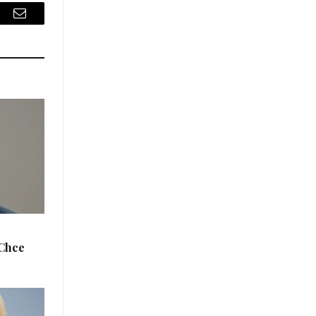
sApp
Email
„Chce