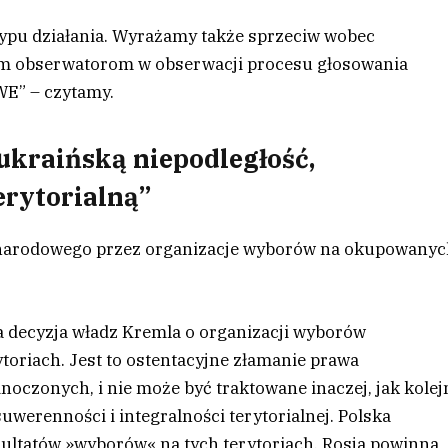
typu działania. Wyrażamy także sprzeciw wobec
im obserwatorom w obserwacji procesu głosowania
WE” – czytamy.
ukraińską niepodległość,
erytorialną”
narodowego przez organizacje wyborów na okupowany
a decyzja władz Kremla o organizacji wyborów
riach. Jest to ostentacyjne złamanie prawa
czonych, i nie może być traktowane inaczej, jak kolej
uwerenności i integralności terytorialnej. Polska
ezultatów »wyborów« na tych terytoriach. Rosja powinna