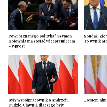
Powrót znanego polityka? Szymon
Sondaż. Złe 
Hołownia ma zostać wicepremierem
To wynik Mo
– Wprost
Były współpracownik o Andrzeju
„Jestem nim
Dudzie. Ujawnił, dlaczego były