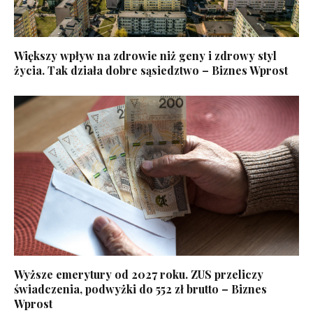
Większy wpływ na zdrowie niż geny i zdrowy styl
życia. Tak działa dobre sąsiedztwo – Biznes Wprost
Wyższe emerytury od 2027 roku. ZUS przeliczy
świadczenia, podwyżki do 552 zł brutto – Biznes
Wprost