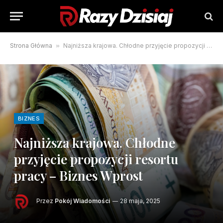
Strona Główna
»
Najniższa krajowa. Chłodne przyjęcie propozycji resortu pracy – Biznes Wprost
BIZNES
Najniższa krajowa. Chłodne
przyjęcie propozycji resortu
pracy – Biznes Wprost
Przez
Pokój Wiadomości
28 maja, 2025