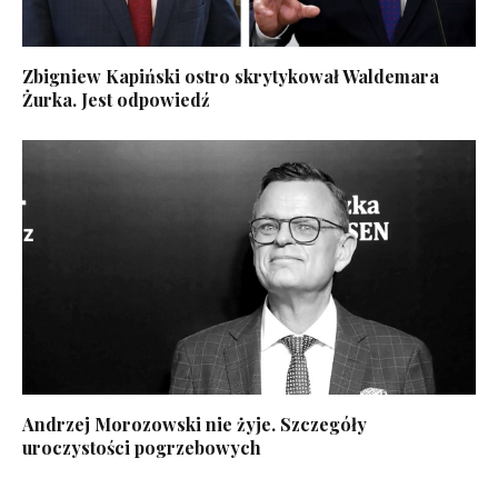
Zbigniew Kapiński ostro skrytykował Waldemara
Żurka. Jest odpowiedź
Andrzej Morozowski nie żyje. Szczegóły
uroczystości pogrzebowych