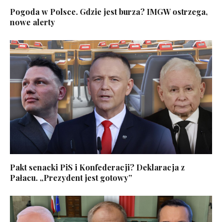
Pogoda w Polsce. Gdzie jest burza? IMGW ostrzega,
nowe alerty
Pakt senacki PiS i Konfederacji? Deklaracja z
Pałacu. „Prezydent jest gotowy”