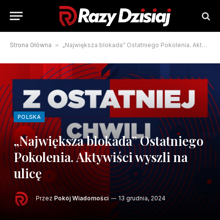
Strona Główna
»
„Największa blokada” Ostatniego Pokolenia. Aktywiści wyszli na ulicę
POLSKA
„Największa blokada” Ostatniego
Pokolenia. Aktywiści wyszli na
ulicę
Przez
Pokój Wiadomości
13 grudnia, 2024