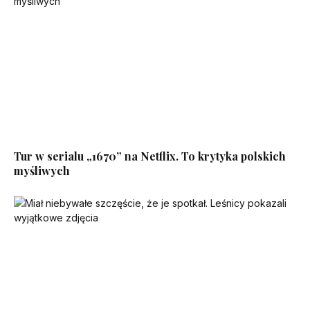
Tur w serialu „1670” na Netflix. To krytyka polskich
myśliwych