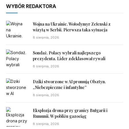
WYBÓR REDAKTORA
Wojna na Ukrainie. Wołodymyr Zełenski z
wizytą w Serbii. Pierwsza taka sytuacja
8 sierpnia, 2026
Sondaż. Polacy wybrali najlepszego
prezydenta. Lider zdeklasował rywali
8 sierpnia, 2026
Dziki stworzone w AI promują Olsztyn.
„Niebezpieczne i infantylne”
8 sierpnia, 2026
Eksplozja drona przy granicy Bułgarii i
Rumunii. W pobliżu gazociąg
8 sierpnia, 2026