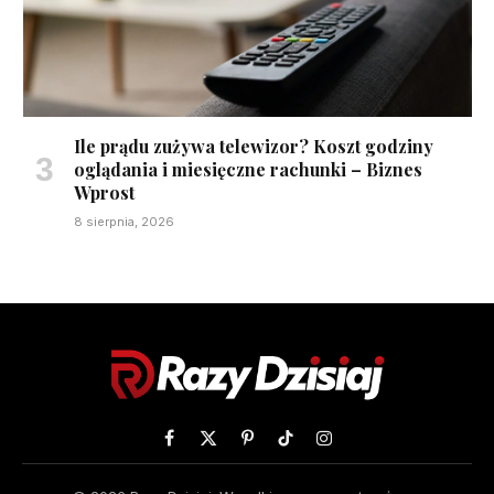
Ile prądu zużywa telewizor? Koszt godziny
oglądania i miesięczne rachunki – Biznes
Wprost
8 sierpnia, 2026
Facebook
X
Pinterest
TikTok
Instagram
(Twitter)