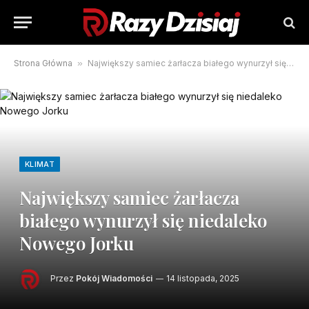
Strona Główna
»
Największy samiec żarłacza białego wynurzył się niedaleko Nowego Jorku
KLIMAT
Największy samiec żarłacza
białego wynurzył się niedaleko
Nowego Jorku
Przez
Pokój Wiadomości
14 listopada, 2025