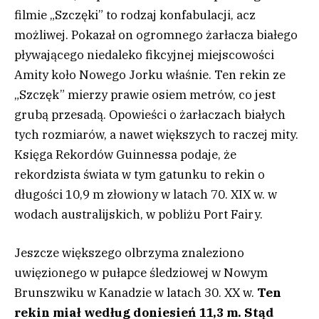
filmie „Szczęki” to rodzaj konfabulacji, acz
możliwej. Pokazał on ogromnego żarłacza białego
pływającego niedaleko fikcyjnej miejscowości
Amity koło Nowego Jorku właśnie. Ten rekin ze
„Szczęk” mierzy prawie osiem metrów, co jest
grubą przesadą. Opowieści o żarłaczach białych
tych rozmiarów, a nawet większych to raczej mity.
Księga Rekordów Guinnessa podaje, że
rekordzista świata w tym gatunku to rekin o
długości 10,9 m złowiony w latach 70. XIX w. w
wodach australijskich, w pobliżu Port Fairy.
Jeszcze większego olbrzyma znaleziono
uwięzionego w pułapce śledziowej w Nowym
Brunszwiku w Kanadzie w latach 30. XX w.
Ten
rekin miał według doniesień 11,3 m. Stąd