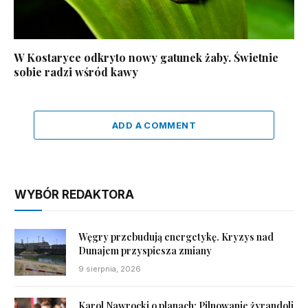
W Kostaryce odkryto nowy gatunek żaby. Świetnie
sobie radzi wśród kawy
ADD A COMMENT
WYBÓR REDAKTORA
Węgry przebudują energetykę. Kryzys nad
Dunajem przyspiesza zmiany
9 sierpnia, 2026
Karol Nawrocki o planach: Pilnowanie żyrandoli