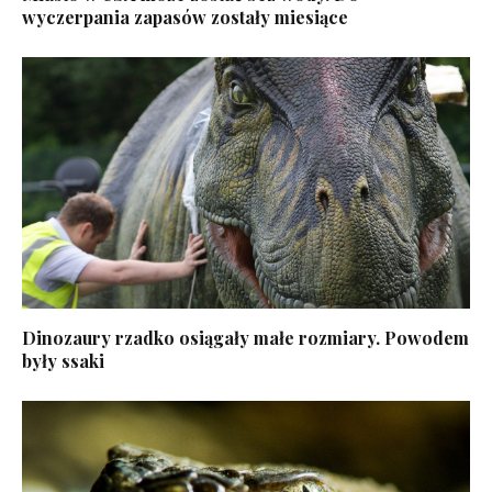
wyczerpania zapasów zostały miesiące
Dinozaury rzadko osiągały małe rozmiary. Powodem
były ssaki