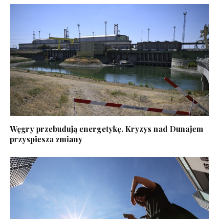
Węgry przebudują energetykę. Kryzys nad Dunajem
przyspiesza zmiany