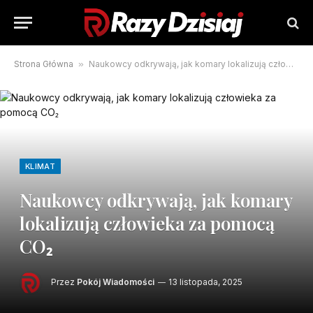
Strona Główna
»
Naukowcy odkrywają, jak komary lokalizują człowieka za pomocą CO₂
KLIMAT
Naukowcy odkrywają, jak komary
lokalizują człowieka za pomocą
CO₂
Przez
Pokój Wiadomości
13 listopada, 2025