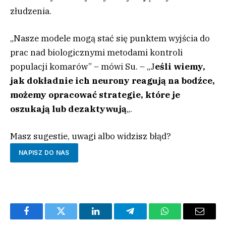
złudzenia.
„Nasze modele mogą stać się punktem wyjścia do
prac nad biologicznymi metodami kontroli
populacji komarów” – mówi Su. – „J
eśli wiemy,
jak dokładnie ich neurony reagują na bodźce,
możemy opracować strategie, które je
oszukają lub dezaktywują
„.
Masz sugestie, uwagi albo widzisz błąd?
NAPISZ DO NAS
Facebook
Twitter
LinkedIn
Telegram
WhatsApp
Email