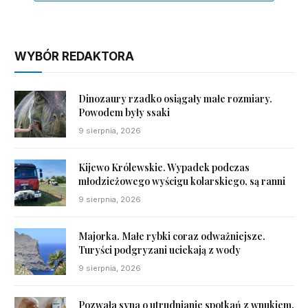
WYBÓR REDAKTORA
Dinozaury rzadko osiągały małe rozmiary.
Powodem były ssaki
9 sierpnia, 2026
Kijewo Królewskie. Wypadek podczas
młodzieżowego wyścigu kolarskiego, są ranni
9 sierpnia, 2026
Majorka. Małe rybki coraz odważniejsze.
Turyści podgryzani uciekają z wody
9 sierpnia, 2026
Pozwała syna o utrudnianie spotkań z wnukiem.