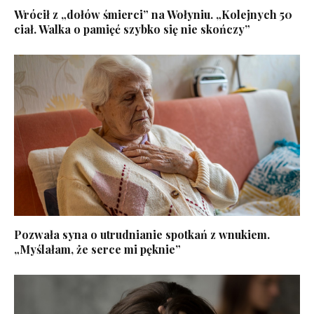
Wrócił z „dołów śmierci” na Wołyniu. „Kolejnych 50
ciał. Walka o pamięć szybko się nie skończy”
Pozwała syna o utrudnianie spotkań z wnukiem.
„Myślałam, że serce mi pęknie”