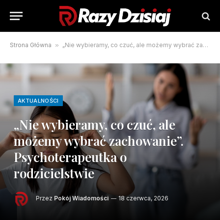
Strona Główna
»
„Nie wybieramy, co czuć, ale możemy wybrać zachowanie”. Psychoterapeutka o rodzicielstwie
AKTUALNOŚCI
„Nie wybieramy, co czuć, ale
możemy wybrać zachowanie”.
Psychoterapeutka o
rodzicielstwie
Przez
Pokój Wiadomości
18 czerwca, 2026