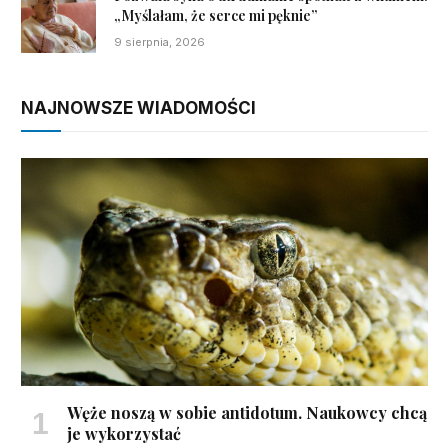
„Myślałam, że serce mi pęknie”
9 sierpnia, 2026
NAJNOWSZE WIADOMOŚCI
Węże noszą w sobie antidotum. Naukowcy chcą
je wykorzystać