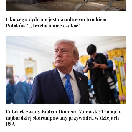
Dlaczego cydr nie jest narodowym trunkiem
Polaków? „Trzeba umieć czekać”
Folwark zwany Białym Domem. Milewski: Trump to
najbardziej skorumpowany przywódca w dziejach
USA