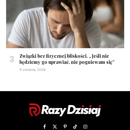
Związki bez fizycznej bliskości. „Jeśli nie
będziemy go uprawiać, nie pogniewam się”
9 sierpnia, 2026
Facebook
X
Pinterest
TikTok
Instagram