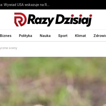
Niemcy. Dron nad lotniskiem w Lipsku. Media: Wywiad USA wskazuje na Rosję
Biznes
Polityka
Nauka
Sport
Klimat
Zdrowi
tyczne sceny