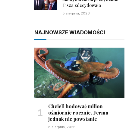
Tisza zdecydowała
8 sierpnia, 2026
NAJNOWSZE WIADOMOŚCI
Chcieli hodować milion
ośmiornic rocznie. Ferma
jednak nie powstanie
8 sierpnia, 2026