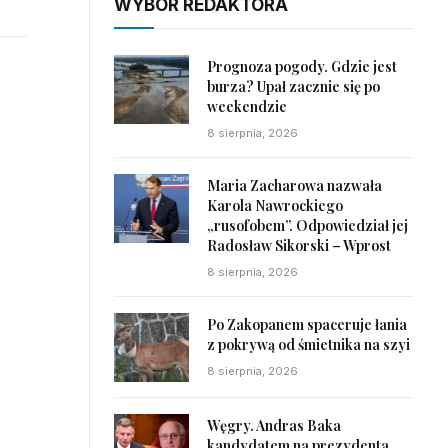
WYBÓR REDAKTORA
Prognoza pogody. Gdzie jest
burza? Upał zacznie się po
weekendzie
8 sierpnia, 2026
Maria Zacharowa nazwała
Karola Nawrockiego
„rusofobem”. Odpowiedział jej
Radosław Sikorski – Wprost
8 sierpnia, 2026
Po Zakopanem spaceruje łania
z pokrywą od śmietnika na szyi
8 sierpnia, 2026
Węgry. Andras Baka
kandydatem na prezydenta.