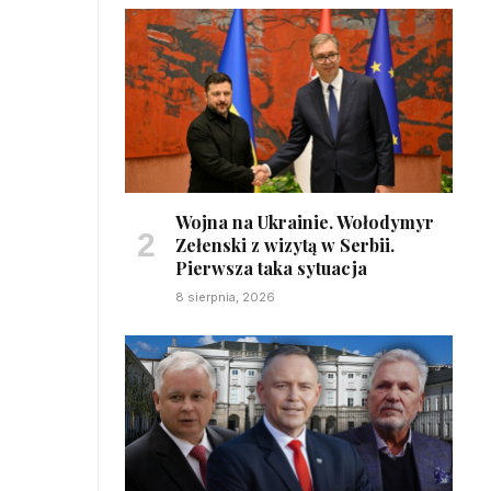
Wojna na Ukrainie. Wołodymyr
Zełenski z wizytą w Serbii.
Pierwsza taka sytuacja
8 sierpnia, 2026