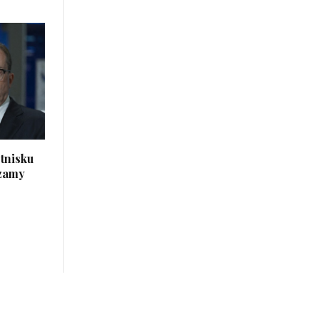
tnisku
czamy