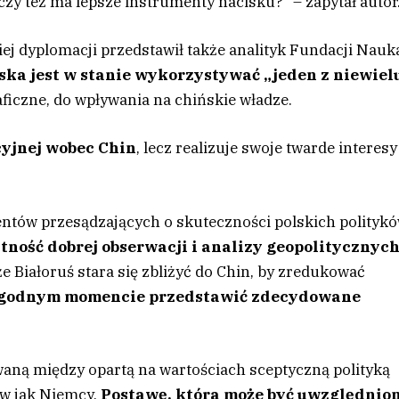
 czy też ma lepsze instrumenty nacisku?” – zapytał autor
ej dyplomacji przedstawił także analityk Fundacji Nauka
ska jest w stanie wykorzystywać „jeden z niewiel
raficzne, do wpływania na chińskie władze.
cyjnej wobec Chin
, lecz realizuje swoje twarde interesy
ntów przesądzających o skuteczności polskich polityk
tność dobrej obserwacji i analizy geopolitycznyc
e Białoruś stara się zbliżyć do Chin, by zredukować
godnym momencie przedstawić zdecydowane
aną między opartą na wartościach sceptyczną polityką
ów jak Niemcy.
Postawę, która może być uwzględnio