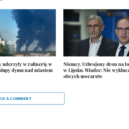
 uderzyły w rafinerię w
Niemcy. Uzbrojony dron na lo
 Słupy dymu nad miastem
w Lipsku. Władze: Nie wyklu
obcych mocarstw
DD A COMMENT