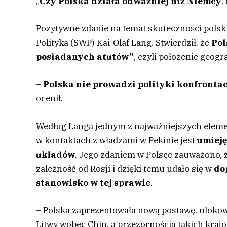
„
Czy Polska działa odważniej niż Niemcy
,
Pozytywne zdanie na temat skuteczności polski
Polityka (SWP) Kai-Olaf Lang. Stwierdził, że
Pol
posiadanych atutów”
, czyli położenie geog
–
Polska nie prowadzi polityki konfronta
ocenił.
Według Langa jednym z najważniejszych eleme
w kontaktach z władzami w Pekinie jest
umieję
układów
. Jego zdaniem w Polsce zauważono, ż
zależność od Rosji i dzięki temu udało się w
do
stanowisko w tej sprawie
.
– Polska zaprezentowała nową postawę, ulokow
Litwy wobec Chin, a przezornością takich kraj