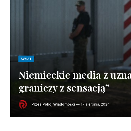
ŚWIAT
Niemieckie media z uzna
graniczy z sensacją”
Przez
Pokój Wiadomości
17 sierpnia, 2024