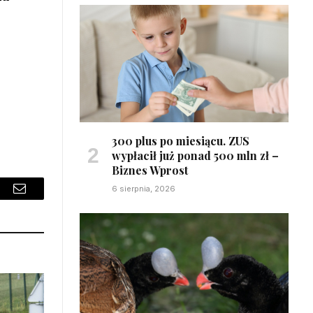
300 plus po miesiącu. ZUS
wypłacił już ponad 500 mln zł –
Biznes Wprost
6 sierpnia, 2026
sApp
Email