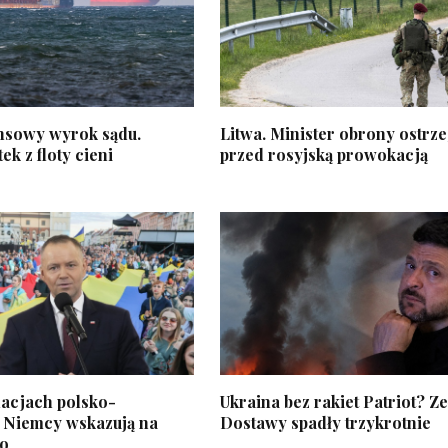
nsowy wyrok sądu.
Litwa. Minister obrony ostrz
ek z floty cieni
przed rosyjską prowokacją
lacjach polsko-
Ukraina bez rakiet Patriot? Ze
. Niemcy wskazują na
Dostawy spadły trzykrotnie
o