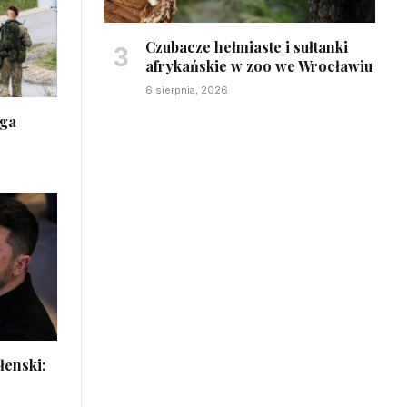
Czubacze hełmiaste i sułtanki
afrykańskie w zoo we Wrocławiu
6 sierpnia, 2026
ega
łenski: