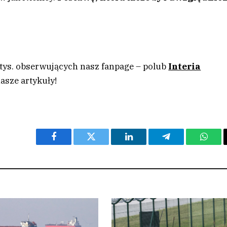
 tys. obserwujących nasz fanpage – polub
Interia
asze artykuły!
Facebook
Twitter
LinkedIn
Telegram
What