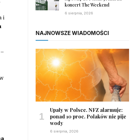
.
koncert The Weekend
6 sierpnia, 2026
 i
u
NAJNOWSZE WIADOMOŚCI
 –
ów
h
Upały w Polsce. NFZ alarmuje:
ponad 10 proc. Polaków nie pije
wody
6 sierpnia, 2026
na