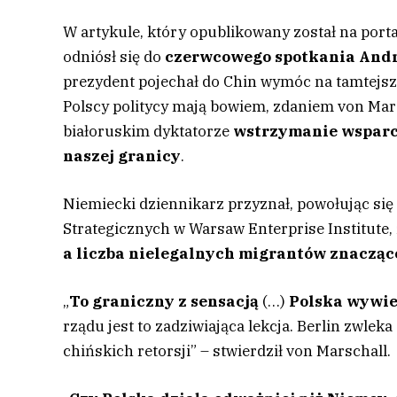
W artykule, który opublikowany został na port
odniósł się do
czerwcowego spotkania Andr
prezydent pojechał do Chin wymóc na tamtejsz
Polscy politycy mają bowiem, zdaniem von Ma
białoruskim dyktatorze
wstrzymanie wsparci
naszej granicy
.
Niemiecki dziennikarz przyznał, powołując s
Strategicznych w Warsaw Enterprise Institute, 
a liczba nielegalnych migrantów znacząc
„
To graniczny z sensacją
(…)
Polska wywier
rządu jest to zadziwiająca lekcja. Berlin zwle
chińskich retorsji” – stwierdził von Marschall.