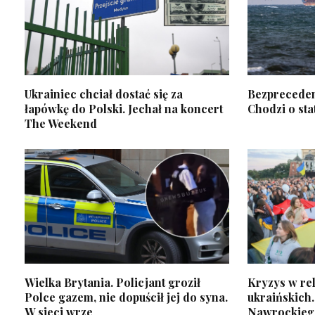
Ukrainiec chciał dostać się za
Bezprecede
łapówkę do Polski. Jechał na koncert
Chodzi o stat
The Weekend
Wielka Brytania. Policjant groził
Kryzys w re
Polce gazem, nie dopuścił jej do syna.
ukraińskich
W sieci wrze
Nawrockieg