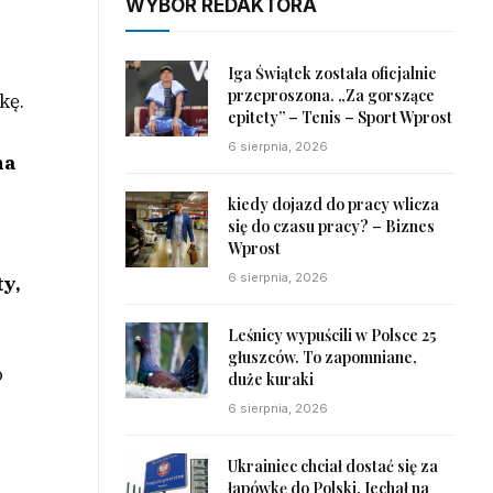
WYBÓR REDAKTORA
Iga Świątek została oficjalnie
przeproszona. „Za gorszące
kę.
epitety” – Tenis – Sport Wprost
6 sierpnia, 2026
na
kiedy dojazd do pracy wlicza
się do czasu pracy? – Biznes
Wprost
6 sierpnia, 2026
ty,
Leśnicy wypuścili w Polsce 25
głuszców. To zapomniane,
o
duże kuraki
6 sierpnia, 2026
Ukrainiec chciał dostać się za
łapówkę do Polski. Jechał na