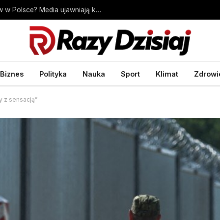
Szykują się poważne zmiany dla Ukraińców w Polsce? Media ujawniają kulisy – Wprost
Biznes
Polityka
Nauka
Sport
Klimat
Zdrowi
y z sensacją”