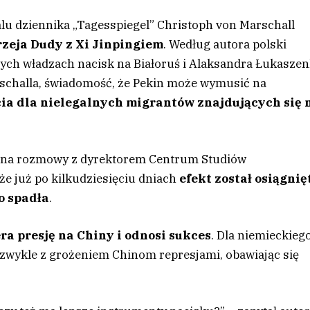
alu dziennika „Tagesspiegel” Christoph von Marschall
zeja Dudy z Xi Jinpingiem
. Według autora polski
ych władzach nacisk na Białoruś i Alaksandra Łukaszen
rschalla, świadomość, że Pekin może wymusić na
a dla nielegalnych migrantów znajdujących się 
ię na rozmowy z dyrektorem Centrum Studiów
że już po kilkudziesięciu dniach
efekt został osiągnię
o spadła
.
a presję na Chiny i odnosi sukces
. Dla niemieckieg
ka zwykle z grożeniem Chinom represjami, obawiając się