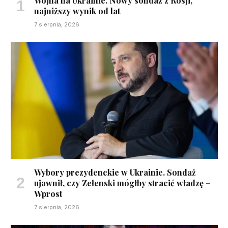
Wojna na Ukrainie. Nowy sondaż z Rosji,
najniższy wynik od lat
7 sierpnia, 2026
Wybory prezydenckie w Ukrainie. Sondaż
ujawnił, czy Zełenski mógłby stracić władzę –
Wprost
7 sierpnia, 2026