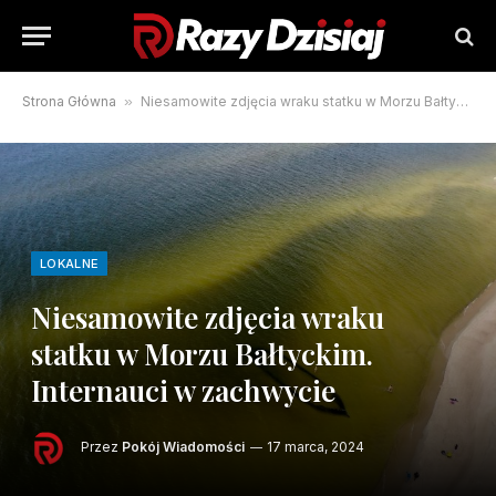
Strona Główna
»
Niesamowite zdjęcia wraku statku w Morzu Bałtyckim. Internauci w zachwycie
LOKALNE
Niesamowite zdjęcia wraku
statku w Morzu Bałtyckim.
Internauci w zachwycie
Przez
Pokój Wiadomości
17 marca, 2024