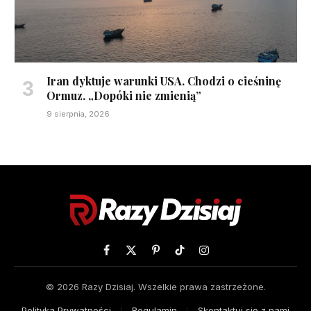
Iran dyktuje warunki USA. Chodzi o cieśninę
Ormuz. „Dopóki nie zmienią”
9 sierpnia, 2026
Facebook
X
Pinterest
TikTok
Instagram
(Twitter)
© 2026 Razy Dzisiaj. Wszelkie prawa zastrzeżone.
Polityka Prywatności
Regulamin
Skontaktuj się z nami