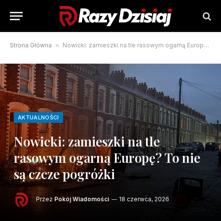
Strona Główna
»
Nowicki: zamieszki na tle rasowym ogarną Europę? To nie są czcze pogróżki
AKTUALNOŚCI
Nowicki: zamieszki na tle
rasowym ogarną Europę? To nie
są czcze pogróżki
Przez
Pokój Wiadomości
18 czerwca, 2026