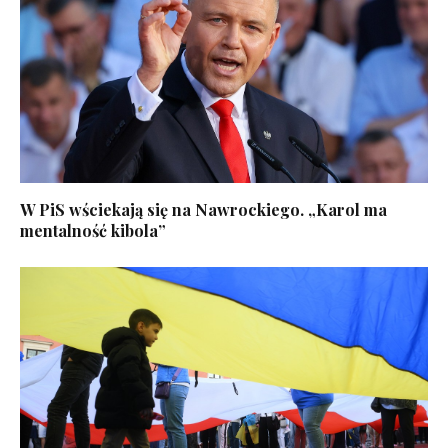
W PiS wściekają się na Nawrockiego. „Karol ma
mentalność kibola”