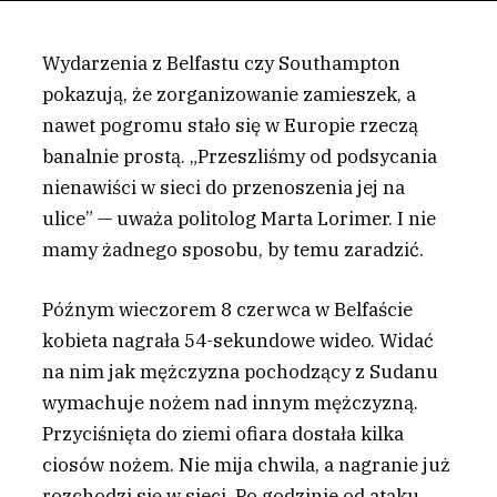
Wydarzenia z Belfastu czy Southampton
pokazują, że zorganizowanie zamieszek, a
nawet pogromu stało się w Europie rzeczą
banalnie prostą. „Przeszliśmy od podsycania
nienawiści w sieci do przenoszenia jej na
ulice” — uważa politolog Marta Lorimer. I nie
mamy żadnego sposobu, by temu zaradzić.
P
óźnym wieczorem 8 czerwca w Belfaście
kobieta nagrała 54-sekundowe wideo. Widać
na nim jak mężczyzna pochodzący z Sudanu
wymachuje nożem nad innym mężczyzną.
Przyciśnięta do ziemi ofiara dostała kilka
ciosów nożem. Nie mija chwila, a nagranie już
rozchodzi się w sieci. Po godzinie od ataku