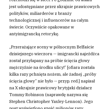
jest udostępniane przez skrajnie prawicowych
polityków, miliarderów z branży
technologicznej i influencerów na całym
świecie. Oczywiście opakowane w
antyimigrancką retorykę.
„Przerażające sceny w północnym Belfaście
dzisiejszego wieczoru — imigrancki najeźdźca
został przyłapany na próbie ścięcia głowy
mężczyźnie na środku ulicy!” [ofiara została
kilka razy pchnięta nożem, ale żadnej „próby
ścięcia głowy” nie było — przyp. red.] napisał
na X skrajnie prawicowy brytyjski działacz
Tommy Robinson (naprawdę nazywa się
Stephen Christopher Yaxley-Lennon). Jego
post wyświetlono sześć milionów razy.