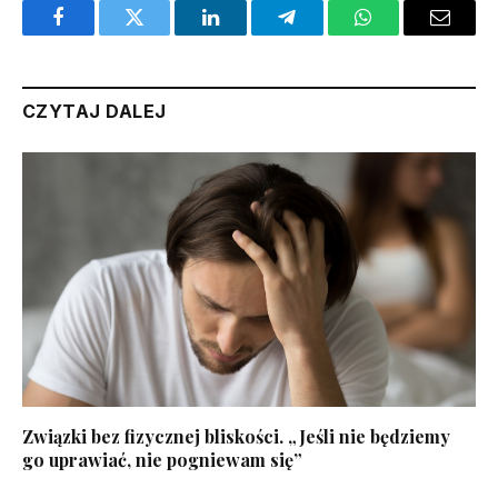
Facebook
Twitter
LinkedIn
Telegram
WhatsApp
Email
CZYTAJ DALEJ
Związki bez fizycznej bliskości. „Jeśli nie będziemy
go uprawiać, nie pogniewam się”