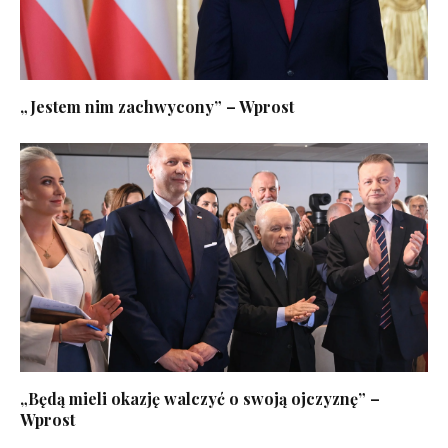
„Jestem nim zachwycony” – Wprost
„Będą mieli okazję walczyć o swoją ojczyznę” –
Wprost