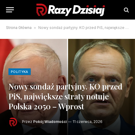
Strona Główna
»
Nowy sondaż partyjny. KO przed PiS, największe straty notuje Polska 2050 – Wprost
POLITYKA
Nowy sondaż partyjny. KO przed
PiS, największe straty notuje
Polska 2050 – Wprost
Przez
Pokój Wiadomości
11 czerwca, 2026