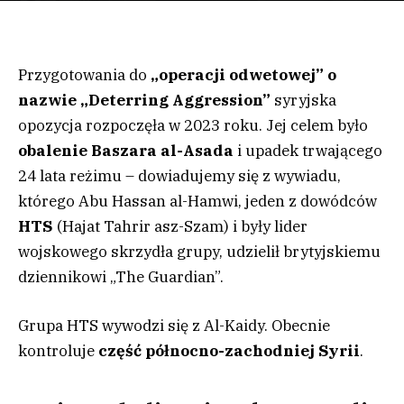
Przygotowania do
„operacji odwetowej” o
nazwie „Deterring Aggression”
syryjska
opozycja rozpoczęła w 2023 roku. Jej celem było
obalenie Baszara al-Asada
i upadek trwającego
24 lata reżimu – dowiadujemy się z wywiadu,
którego Abu Hassan al-Hamwi, jeden z dowódców
HTS
(Hajat Tahrir asz-Szam) i były lider
wojskowego skrzydła grupy, udzielił brytyjskiemu
dziennikowi „The Guardian”.
Grupa HTS wywodzi się z Al-Kaidy. Obecnie
kontroluje
część północno-zachodniej Syrii
.