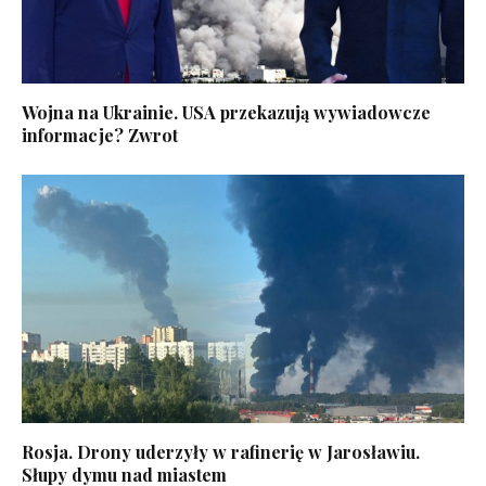
Wojna na Ukrainie. USA przekazują wywiadowcze
informacje? Zwrot
Rosja. Drony uderzyły w rafinerię w Jarosławiu.
Słupy dymu nad miastem