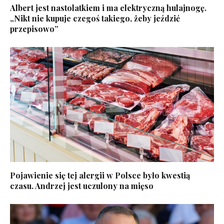
Albert jest nastolatkiem i ma elektryczną hulajnogę.
„Nikt nie kupuje czegoś takiego, żeby jeździć
przepisowo”
Pojawienie się tej alergii w Polsce było kwestią
czasu. Andrzej jest uczulony na mięso