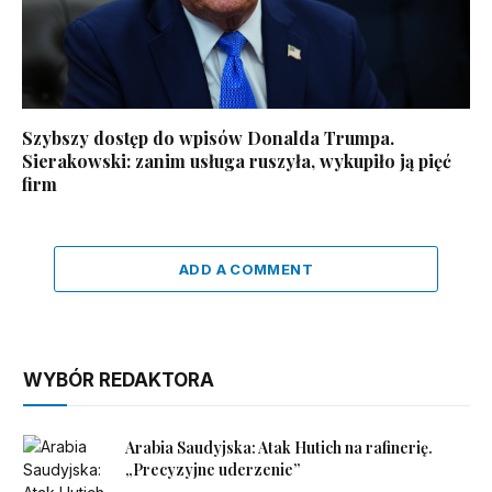
Szybszy dostęp do wpisów Donalda Trumpa.
Sierakowski: zanim usługa ruszyła, wykupiło ją pięć
firm
ADD A COMMENT
WYBÓR REDAKTORA
Arabia Saudyjska: Atak Hutich na rafinerię.
„Precyzyjne uderzenie”