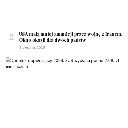
USA mają mniej amunicji przez wojnę z Iranem.
Okno okazji dla dwóch państw
9 sierpnia, 2026