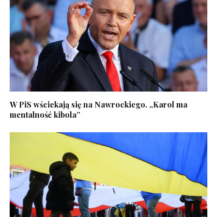
W PiS wściekają się na Nawrockiego. „Karol ma
mentalność kibola”