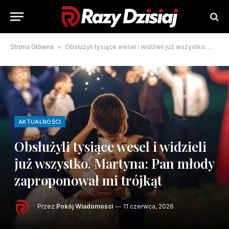
Strona Główna
»
Obsłużyli tysiące wesel i widzieli już wszystko. Martyna: Pan młody zaproponował mi trójkąt
AKTUALNOŚCI
Obsłużyli tysiące wesel i widzieli
już wszystko. Martyna: Pan młody
zaproponował mi trójkąt
Przez
Pokój Wiadomości
11 czerwca, 2026