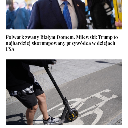
Folwark zwany Białym Domem. Milewski: Trump to
najbardziej skorumpowany przywódca w dziejach
USA