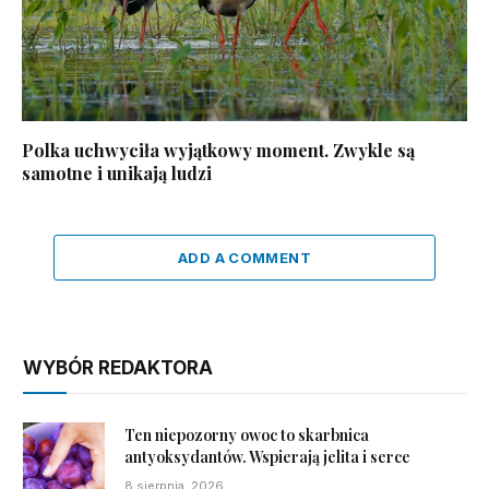
Polka uchwyciła wyjątkowy moment. Zwykle są
samotne i unikają ludzi
ADD A COMMENT
WYBÓR REDAKTORA
Ten niepozorny owoc to skarbnica
antyoksydantów. Wspierają jelita i serce
8 sierpnia, 2026