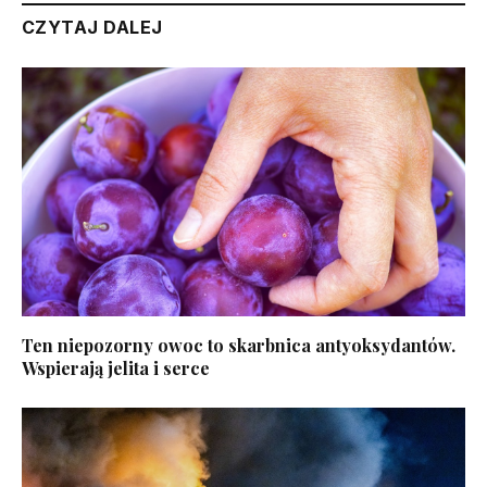
CZYTAJ DALEJ
Ten niepozorny owoc to skarbnica antyoksydantów.
Wspierają jelita i serce