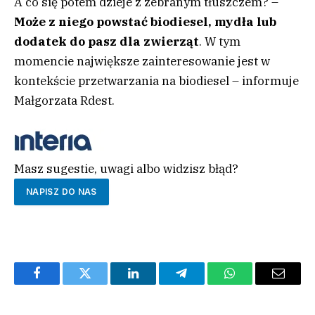
A co się potem dzieje z zebranym tłuszczem? –
Może z niego powstać biodiesel, mydła lub
dodatek do pasz dla zwierząt
. W tym
momencie największe zainteresowanie jest w
kontekście przetwarzania na biodiesel – informuje
Małgorzata Rdest.
Masz sugestie, uwagi albo widzisz błąd?
NAPISZ DO NAS
Facebook
Twitter
LinkedIn
Telegram
WhatsApp
Email