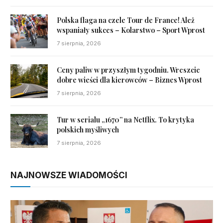
Polska flaga na czele Tour de France! Ależ
wspaniały sukces – Kolarstwo – Sport Wprost
7 sierpnia, 2026
Ceny paliw w przyszłym tygodniu. Wreszcie
dobre wieści dla kierowców – Biznes Wprost
7 sierpnia, 2026
Tur w serialu „1670” na Netflix. To krytyka
polskich myśliwych
7 sierpnia, 2026
NAJNOWSZE WIADOMOŚCI