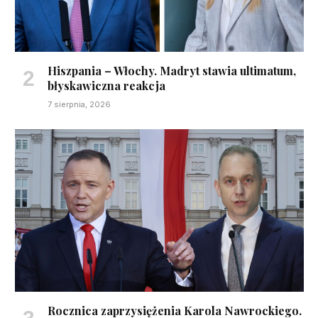
Hiszpania – Włochy. Madryt stawia ultimatum,
błyskawiczna reakcja
7 sierpnia, 2026
Rocznica zaprzysiężenia Karola Nawrockiego.