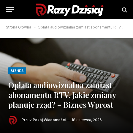
Strona Główna
»
Opłata audiowizualna zamiast abonamentu RTV. Jakie zmiany planuje rząd? – Biznes Wprost
BIZNES
Opłata audiowizualna zamiast
abonamentu RTV. Jakie zmiany
planuje rząd? – Biznes Wprost
Przez
Pokój Wiadomości
18 czerwca, 2026