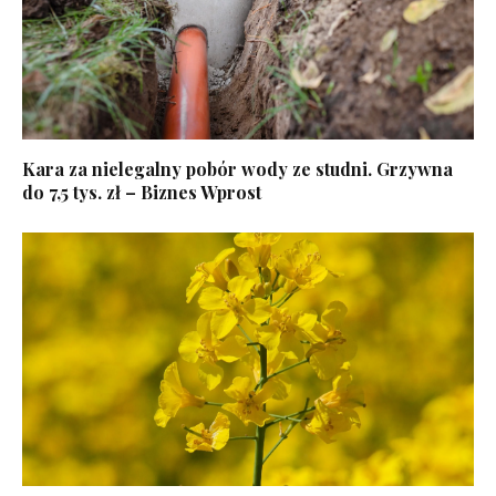
Kara za nielegalny pobór wody ze studni. Grzywna
do 7,5 tys. zł – Biznes Wprost