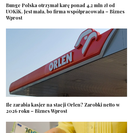
Bunge Polska otrzymał karę ponad 4,2 mln zł od
UOKiK. Jest mała, bo firma współpracowała – Biznes
Wprost
Ile zarabia kasjer na stacji Orlen? Zarobki netto w
2026 roku – Biznes Wprost