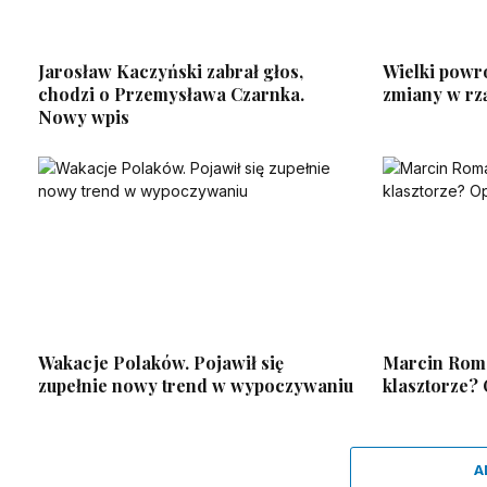
Jarosław Kaczyński zabrał głos,
Wielki powr
chodzi o Przemysława Czarnka.
zmiany w rzą
Nowy wpis
Wakacje Polaków. Pojawił się
Marcin Roma
zupełnie nowy trend w wypoczywaniu
klasztorze?
A