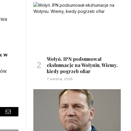
twa
k w
Wołyń. IPN podsumował
ekshumacje na Wołyniu. Wiemy,
dów
kiedy pogrzeb ofiar
7 sierpnia, 2026
sApp
Email