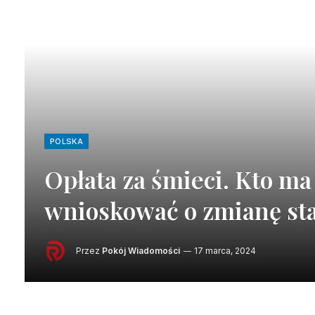
POLSKA
Opłata za śmieci. Kto m
wnioskować o zmianę st
Przez
Pokój Wiadomości
17 marca, 2024