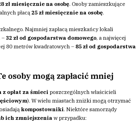
28 zł miesięcznie na osobę
. Osoby zamieszkujące
alnych płacą
25 zł miesięcznie na osobę
.
zkalnego. Najmniej zapłacą mieszkańcy lokali
h –
32 zł od gospodarstwa domowego
, a najwięcej
ącej 80 metrów kwadratowych –
85 zł od gospodarstwa
 Te osoby mogą zapłacić mniej
 z opłat za śmieci
poszczególnych właścicieli
zęściowym
). W wielu miastach zniżki mogą otrzymać
osiadają
kompostowniki
. Niektóre samorządy
ub ich zmniejszenia
w przypadku: