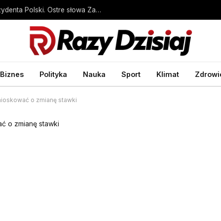
Rzeczniczka rosyjskiego MSZ atakuje prezydenta Polski. Ostre słowa Zacharowej – Wprost
Biznes
Polityka
Nauka
Sport
Klimat
Zdrowi
nioskować o zmianę stawki