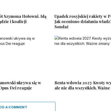
ót Szymona Hołowni. Idą
Upadek rosyjskiej rakiety w P
dzie i koalicji
Jak oceniono działania władz
Sondaż
nowski ukrywa się w
Renta wdowia 2027. Kwoty wy
 Opus Dei reaguje
ale nie dla wszystkich. Ważn
DD A COMMENT