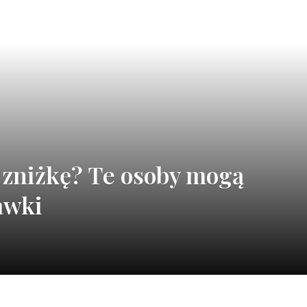
a zniżkę? Te osoby mogą
awki