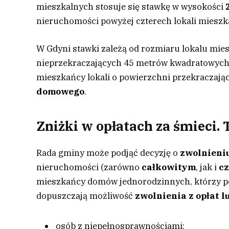
mieszkalnych stosuje się stawkę w wysokości
nieruchomości powyżej czterech lokali mieszk
W Gdyni stawki zależą od rozmiaru lokalu mies
nieprzekraczających 45 metrów kwadratowyc
mieszkańcy lokali o powierzchni przekraczaj
domowego
.
Zniżki w opłatach za śmieci.
Rada gminy może podjąć decyzję o
zwolnieniu
nieruchomości (zarówno
całkowitym
, jak i
c
mieszkańcy domów jednorodzinnych, którzy p
dopuszczają możliwość
zwolnienia z opłat l
osób z niepełnosprawnościami;