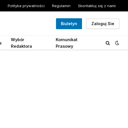
Polityka prywatności
Regulamin
Skontaktuj się z nami
Biuletyn
Zaloguj Sie
Wybór
Komunikat
e
Redaktora
Prasowy