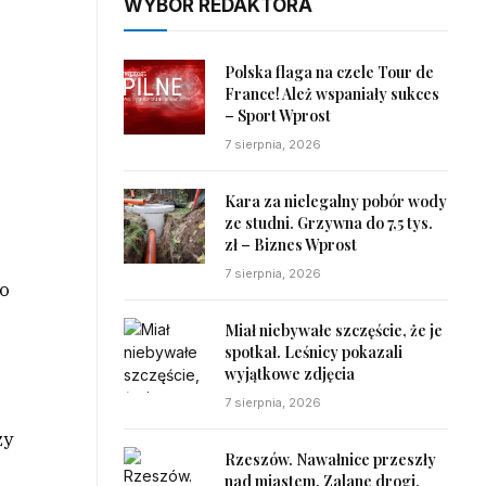
WYBÓR REDAKTORA
Polska flaga na czele Tour de
France! Ależ wspaniały sukces
– Sport Wprost
7 sierpnia, 2026
Kara za nielegalny pobór wody
ze studni. Grzywna do 7,5 tys.
zł – Biznes Wprost
7 sierpnia, 2026
go
Miał niebywałe szczęście, że je
spotkał. Leśnicy pokazali
wyjątkowe zdjęcia
7 sierpnia, 2026
zy
Rzeszów. Nawałnice przeszły
nad miastem. Zalane drogi,