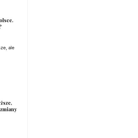
olsce.
?
ższe,
e zmiany