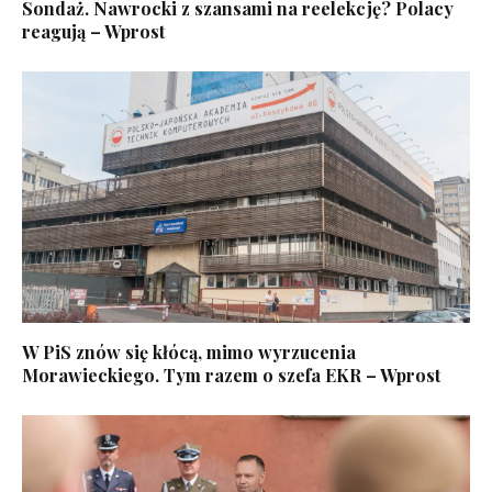
Sondaż. Nawrocki z szansami na reelekcję? Polacy
reagują – Wprost
W PiS znów się kłócą, mimo wyrzucenia
Morawieckiego. Tym razem o szefa EKR – Wprost